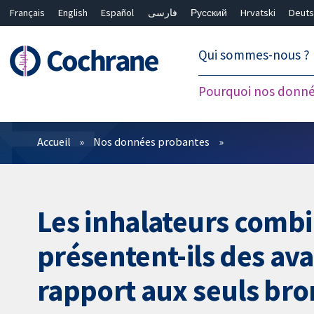
Français
English
Español
فارسی
Русский
Hrvatski
Deuts
繁體中文
简体中文
Qui sommes-nous ?
Pourquoi nos donné
Filtres
Accueil
Nos données probantes
Les inhalateurs combi
présentent-ils des av
rapport aux seuls bro