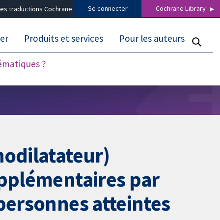
Se connecter
Cochrane Library
es traductions Cochrane
er
Produits et services
Pour les auteurs
tématiques ?
hodilatateur)
upplémentaires par
personnes atteintes