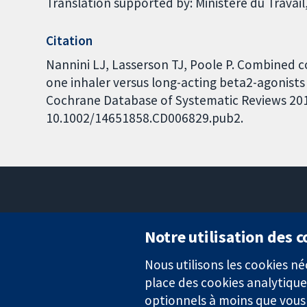
Translation supported by: Ministère du Travail,
Citation
Nannini LJ, Lasserson TJ, Poole P. Combined c
one inhaler versus long-acting beta2-agonists
Cochrane Database of Systematic Reviews 2012,
10.1002/14651858.CD006829.pub2.
Notre utilisation des 
Nous utilisons les cookies 
Des données probantes.
place des cookies analytique
Des décisions éclairées.
Une meilleure santé.
optionnels à moins que vous n