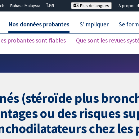
ch
Bahasa Malaysia
ไทย
Plus de langues
A propos d
Nos données probantes
S'impliquer
Se form
es probantes sont fiables
Que sont les revues sys
Fermer la recherche ✖
nés (stéroïde plus bronc
antages ou des risques s
nchodilatateurs chez les 