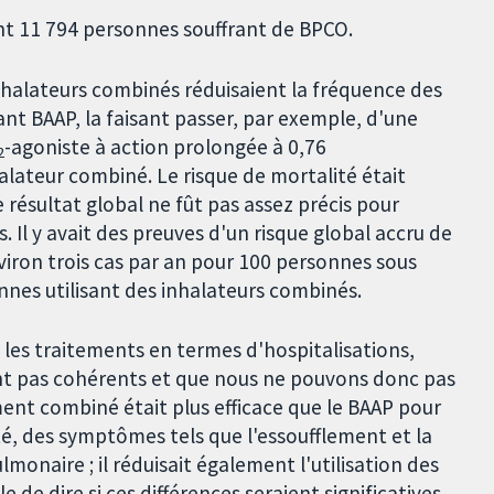
nt 11 794 personnes souffrant de BPCO.
nhalateurs combinés réduisaient la fréquence des
nt BAAP, la faisant passer, par exemple, d'une
-agoniste à action prolongée à 0,76
2
lateur combiné. Le risque de mortalité était
e résultat global ne fût pas assez précis pour
. Il y avait des preuves d'un risque global accru de
iron trois cas par an pour 100 personnes sous
nes utilisant des inhalateurs combinés.
re les traitements en termes d'hospitalisations,
ient pas cohérents et que nous ne pouvons donc pas
ement combiné était plus efficace que le BAAP pour
anté, des symptômes tels que l'essoufflement et la
monaire ; il réduisait également l'utilisation des
e de dire si ces différences seraient significatives