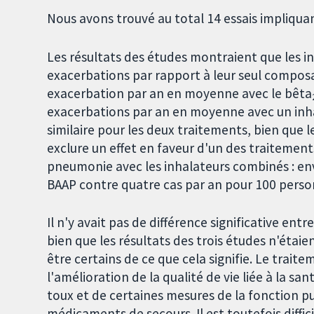
Nous avons trouvé au total 14 essais impliqua
Les résultats des études montraient que les i
exacerbations par rapport à leur seul composa
exacerbation par an en moyenne avec le bêta
exacerbations par an en moyenne avec un inha
similaire pour les deux traitements, bien que l
exclure un effet en faveur d'un des traitements
pneumonie avec les inhalateurs combinés : env
BAAP contre quatre cas par an pour 100 person
Il n'y avait pas de différence significative ent
bien que les résultats des trois études n'éta
être certains de ce que cela signifie. Le trait
l'amélioration de la qualité de vie liée à la s
toux et de certaines mesures de la fonction pul
médicaments de secours. Il est toutefois difficil