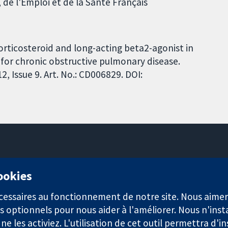
 de l'Emploi et de la Santé Français
orticosteroid and long-acting beta2-agonist in
 for chronic obstructive pulmonary disease.
 Issue 9. Art. No.: CD006829. DOI:
11-13 Cavendish Square
cookies
Londres
W1G0AN
nécessaires au fonctionnement de notre site. Nous aim
Royaume-Uni
s optionnels pour nous aider à l'améliorer. Nous n'inst
e les activiez. L'utilisation de cet outil permettra d'in