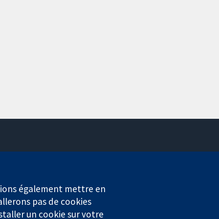
Contactez-nous
Actualités
Service de presse
erions également mettre en
Qui sommes-nous
allerons pas de cookies
Offres d'emploi
staller un cookie sur votre
Cochrane Library