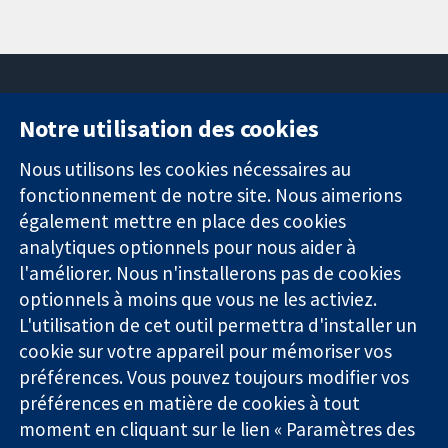
Notre utilisation des cookies
11-13 Cavendish
Contactez-
Square
nous
Nous utilisons les cookies nécessaires au
Des données
Londres
Actualités
fonctionnement de notre site. Nous aimerions
probantes.
W1G0AN
Service de
également mettre en place des cookies
Des décisions
Royaume-Uni
presse
analytiques optionnels pour nous aider à
éclairées.
Qui sommes-
l'améliorer. Nous n'installerons pas de cookies
Une meilleure
nous
santé.
Offres
optionnels à moins que vous ne les activiez.
d'emploi
L'utilisation de cet outil permettra d'installer un
Cochrane
cookie sur votre appareil pour mémoriser vos
Library
préférences. Vous pouvez toujours modifier vos
préférences en matière de cookies à tout
moment en cliquant sur le lien « Paramètres des
La Collaboration Cochrane est une association caritative (n°