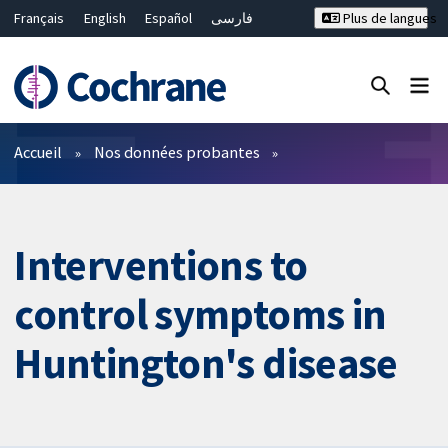
Français
English
Español
فارسی
Plus de langues
Русский
Hrvatski
Deutsch
Bahasa Malaysia
ไทย
繁體中文
简体中文
Fermer la recherche ✖
Filtres
Accueil
Nos données probantes
Interventions to
control symptoms in
Huntington's disease