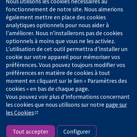
Nous utilisons les cookies nécessaires au
Des données
Londres
Actualités
fonctionnement de notre site. Nous aimerions
probantes.
W1G0AN
Service de
également mettre en place des cookies
Des décisions
Royaume-Uni
presse
analytiques optionnels pour nous aider à
éclairées.
Qui sommes-
l'améliorer. Nous n'installerons pas de cookies
Une meilleure
nous
santé.
Offres
optionnels à moins que vous ne les activiez.
d'emploi
L'utilisation de cet outil permettra d'installer un
Cochrane
cookie sur votre appareil pour mémoriser vos
Library
préférences. Vous pouvez toujours modifier vos
préférences en matière de cookies à tout
moment en cliquant sur le lien « Paramètres des
La Collaboration Cochrane est une association caritative (n°
cookies » en bas de chaque page.
1045921) et une société à responsabilité limitée par garantie (n°
Vous pouvez voir plus d'informations concernant
03044323) enregistrée en Angleterre et au Pays de Galles. Numéro
de TVA : GB 718 2127 49.
les cookies que nous utilisons sur notre
page sur
les Cookies
Copyright © 2026 The Cochrane Collaboration
Conditions Générales
|
Mentions légales
|
Politique de
confidentialité
|
Politique d'usage des cookies
|
Paramètres des
Tout accepter
Configurer