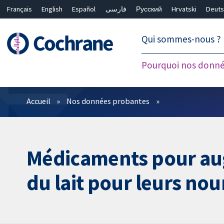
Français
English
Español
فارسی
Русский
Hrvatski
Deuts
繁體中文
简体中文
Qui sommes-nous ?
Pourquoi nos donné
Filtres
Accueil
Nos données probantes
Médicaments pour aug
du lait pour leurs nou