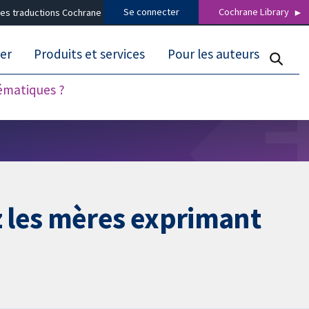
Se connecter
Cochrane Library
es traductions Cochrane
er
Produits et services
Pour les auteurs
tématiques ?
 les mères exprimant