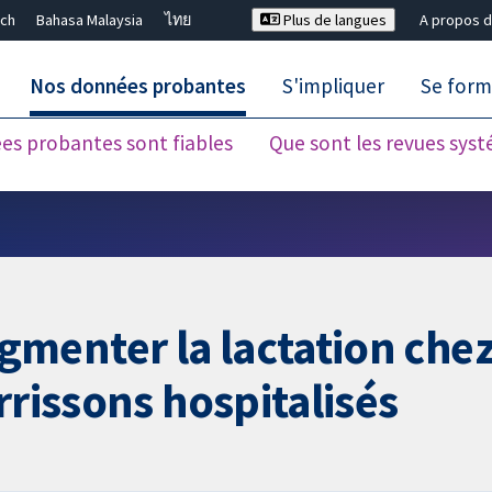
ch
Bahasa Malaysia
ไทย
Plus de langues
A propos d
Nos données probantes
S'impliquer
Se form
es probantes sont fiables
Que sont les revues sys
Fermer la recherche ✖
menter la lactation chez
rrissons hospitalisés