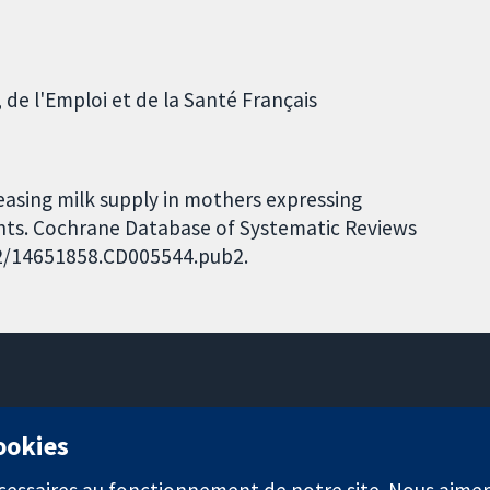
 de l'Emploi et de la Santé Français
easing milk supply in mothers expressing
fants. Cochrane Database of Systematic Reviews
002/14651858.CD005544.pub2.
11-13 Cavendish Square
cookies
Londres
W1G0AN
nécessaires au fonctionnement de notre site. Nous aim