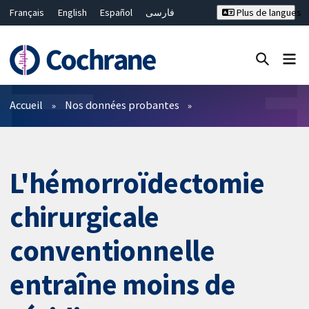
Français
English
Español
فارسی
Plus de langues
Русский
Hrvatski
Deutsch
Bahasa Malaysia
ไทย
繁體中文
简体中文
Fermer la recherche ✖
Filtres
Accueil
Nos données probantes
L'hémorroïdectomie
chirurgicale
conventionnelle
entraîne moins de