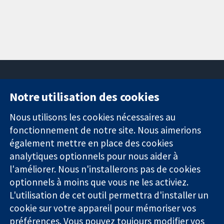
Notre utilisation des cookies
11-13 Cavendish
Contactez-
Square
nous
Nous utilisons les cookies nécessaires au
Des données
Londres
Actualités
fonctionnement de notre site. Nous aimerions
probantes.
W1G0AN
Service de
également mettre en place des cookies
Des décisions
Royaume-Uni
presse
analytiques optionnels pour nous aider à
éclairées.
Qui sommes-
l'améliorer. Nous n'installerons pas de cookies
Une meilleure
nous
santé.
optionnels à moins que vous ne les activiez.
Offres
d'emploi
L'utilisation de cet outil permettra d'installer un
Cochrane
cookie sur votre appareil pour mémoriser vos
Library
préférences. Vous pouvez toujours modifier vos