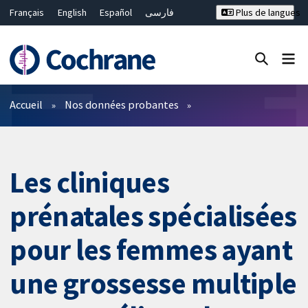
Français
English
Español
فارسی
Plus de langues
Русский
Hrvatski
Deutsch
Bahasa Malaysia
ไทย
繁體中文
简体中文
Fermer la recherche ✖
Filtres
Accueil
Nos données probantes
Les cliniques
prénatales spécialisées
pour les femmes ayant
une grossesse multiple