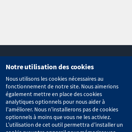
Notre utilisation des cookies
11-13 Cavendish
Contactez-
Square
nous
Nous utilisons les cookies nécessaires au
Des données
Londres
Actualités
fonctionnement de notre site. Nous aimerions
probantes.
W1G0AN
Service de
également mettre en place des cookies
Des décisions
Royaume-Uni
presse
analytiques optionnels pour nous aider à
éclairées.
Qui sommes-
l'améliorer. Nous n'installerons pas de cookies
Une meilleure
nous
santé.
Offres
optionnels à moins que vous ne les activiez.
d'emploi
L'utilisation de cet outil permettra d'installer un
Cochrane