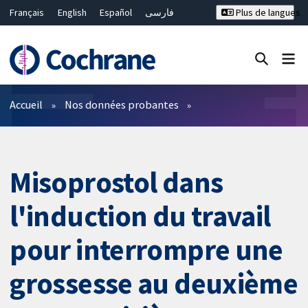
Français
English
Español
فارسی
Plus de langues
Русский
Hrvatski
Deutsch
Bahasa Malaysia
ไทย
繁體中文
简体中文
Fermer la recherche ✖
Filtres
Accueil
Nos données probantes
Misoprostol dans
l'induction du travail
pour interrompre une
grossesse au deuxième