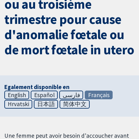
ou au troisième
trimestre pour cause
d'anomalie fœtale ou
de mort fœtale in utero
Egalement disponible en
English
Español
فارسی
Français
Hrvatski
日本語
简体中文
Une femme peut avoir besoin d'accoucher avant