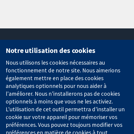
Notre utilisation des cookies
11-13 Cavendish
Contactez-
Square
nous
Nous utilisons les cookies nécessaires au
Des données
Londres
Actualités
fonctionnement de notre site. Nous aimerions
probantes.
W1G0AN
Service de
également mettre en place des cookies
Des décisions
Royaume-Uni
presse
analytiques optionnels pour nous aider à
éclairées.
Qui sommes-
l'améliorer. Nous n'installerons pas de cookies
Une meilleure
nous
santé.
optionnels à moins que vous ne les activiez.
Offres
d'emploi
L'utilisation de cet outil permettra d'installer un
Cochrane
cookie sur votre appareil pour mémoriser vos
Library
préférences. Vous pouvez toujours modifier vos
préférences en matière de cookies à tout