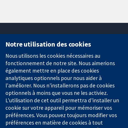
Notre utilisation des cookies
11-13 Cavendish
Contactez-
Square
nous
Nous utilisons les cookies nécessaires au
Des données
Londres
Actualités
fonctionnement de notre site. Nous aimerions
probantes.
W1G0AN
Service de
également mettre en place des cookies
Des décisions
Royaume-Uni
presse
analytiques optionnels pour nous aider à
éclairées.
Qui sommes-
l'améliorer. Nous n'installerons pas de cookies
Une meilleure
nous
santé.
Offres
optionnels à moins que vous ne les activiez.
d'emploi
L'utilisation de cet outil permettra d'installer un
Cochrane
cookie sur votre appareil pour mémoriser vos
Library
préférences. Vous pouvez toujours modifier vos
préférences en matière de cookies à tout