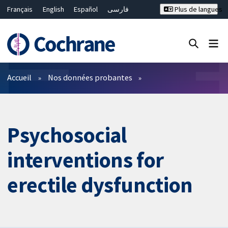
Français
English
Español
فارسی
Plus de langues
Русский
Hrvatski
Deutsch
Bahasa Malaysia
ไทย
繁體中文
简体中文
Fermer la recherche ✖
Filtres
Accueil
Nos données probantes
Psychosocial
interventions for
erectile dysfunction