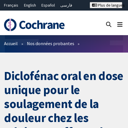
Français
English
Español
فارسی
Plus de langues
Русский
Hrvatski
Deutsch
Bahasa Malaysia
ไทย
繁體中文
简体中文
Fermer la recherche ✖
Filtres
Accueil
Nos données probantes
Diclofénac oral en dose
unique pour le
soulagement de la
douleur chez les