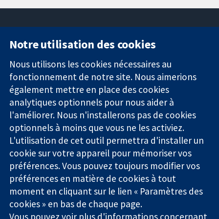
Notre utilisation des cookies
11-13 Cavendish
Contactez-
Square
nous
Nous utilisons les cookies nécessaires au
Des données
Londres
Actualités
fonctionnement de notre site. Nous aimerions
probantes.
W1G0AN
Service de
également mettre en place des cookies
Des décisions
Royaume-Uni
presse
analytiques optionnels pour nous aider à
éclairées.
Qui sommes-
l'améliorer. Nous n'installerons pas de cookies
Une meilleure
nous
santé.
optionnels à moins que vous ne les activiez.
Offres
d'emploi
L'utilisation de cet outil permettra d'installer un
Cochrane
cookie sur votre appareil pour mémoriser vos
Library
préférences. Vous pouvez toujours modifier vos
préférences en matière de cookies à tout
moment en cliquant sur le lien « Paramètres des
La Collaboration Cochrane est une association caritative (n°
cookies » en bas de chaque page.
1045921) et une société à responsabilité limitée par garantie (n°
Vous pouvez voir plus d'informations concernant
03044323) enregistrée en Angleterre et au Pays de Galles. Numéro