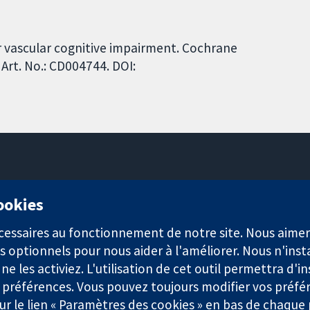
or vascular cognitive impairment. Cochrane
Art. No.: CD004744. DOI:
11-13 Cavendish Square
cookies
Londres
W1G0AN
nécessaires au fonctionnement de notre site. Nous aim
Royaume-Uni
s optionnels pour nous aider à l'améliorer. Nous n'inst
e les activiez. L'utilisation de cet outil permettra d'in
 préférences. Vous pouvez toujours modifier vos préfé
r le lien « Paramètres des cookies » en bas de chaque