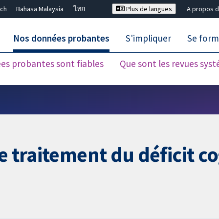
ch
Bahasa Malaysia
ไทย
Plus de langues
A propos d
Nos données probantes
S'impliquer
Se form
es probantes sont fiables
Que sont les revues sys
Fermer la recherche ✖
e traitement du déficit co