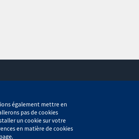
Contactez-nous
Actualités
Service de presse
erions également mettre en
Qui sommes-nous
allerons pas de cookies
Offres d'emploi
staller un cookie sur votre
Cochrane Library
rences en matière de cookies
 page.