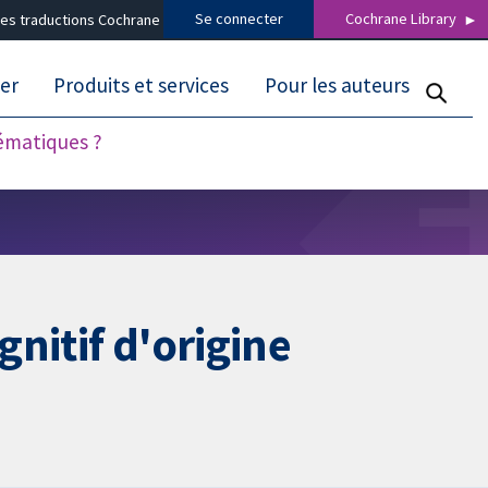
Se connecter
Cochrane Library
es traductions Cochrane
er
Produits et services
Pour les auteurs
tématiques ?
gnitif d'origine