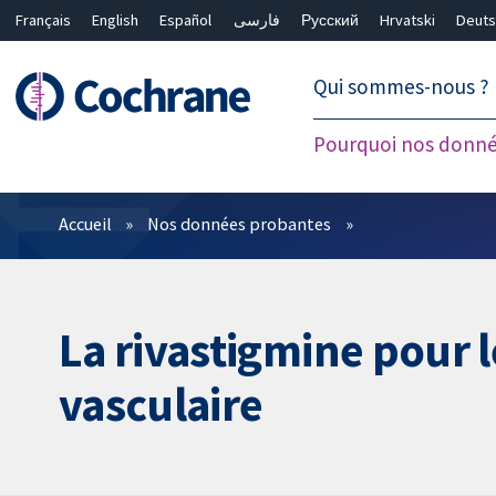
Français
English
Español
فارسی
Русский
Hrvatski
Deuts
繁體中文
简体中文
Qui sommes-nous ?
Pourquoi nos donné
Filtres
Accueil
Nos données probantes
La rivastigmine pour l
vasculaire