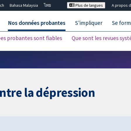
ch
Bahasa Malaysia
ไทย
Plus de langues
A propos d
Nos données probantes
S'impliquer
Se form
es probantes sont fiables
Que sont les revues sys
Fermer la recherche ✖
ntre la dépression