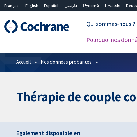
Français
English
Español
فارسی
Русский
Hrvatski
Deuts
繁體中文
简体中文
Qui sommes-nous ?
Pourquoi nos donné
Filtres
Accueil
Nos données probantes
Thérapie de couple co
Egalement disponible en