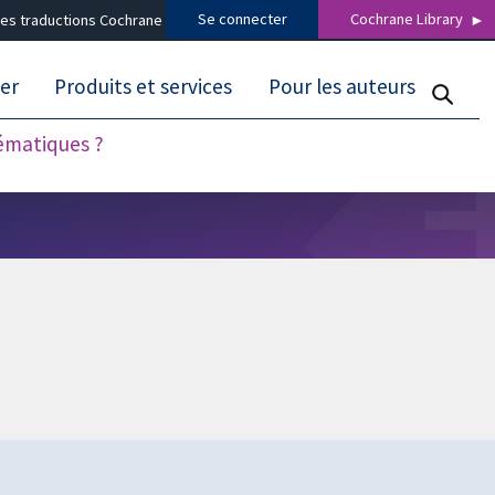
Se connecter
Cochrane Library
es traductions Cochrane
er
Produits et services
Pour les auteurs
tématiques ?