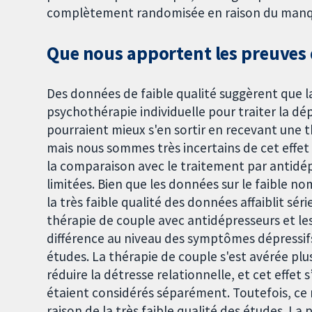
complètement randomisée en raison du manque
Que nous apportent les preuves d
Des données de faible qualité suggèrent que la
psychothérapie individuelle pour traiter la d
pourraient mieux s'en sortir en recevant une 
mais nous sommes très incertains de cet effet e
la comparaison avec le traitement par antidép
limitées. Bien que les données sur le faible n
la très faible qualité des données affaiblit sé
thérapie de couple avec antidépresseurs et le
différence au niveau des symptômes dépressifs,
études. La thérapie de couple s'est avérée plu
réduire la détresse relationnelle, et cet effet
étaient considérés séparément. Toutefois, ce r
raison de la très faible qualité des études. La