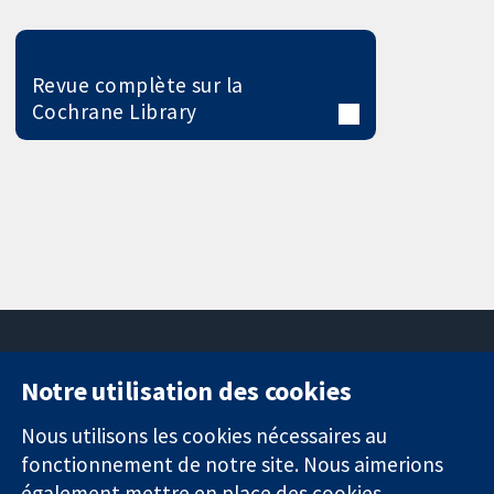
Revue complète sur la
Cochrane Library
Notre utilisation des cookies
11-13 Cavendish
Contactez-
Square
nous
Nous utilisons les cookies nécessaires au
Des données
Londres
Actualités
fonctionnement de notre site. Nous aimerions
probantes.
W1G0AN
Service de
également mettre en place des cookies