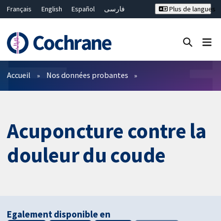
Français
English
Español
فارسی
Plus de langues
Русский
Hrvatski
Deutsch
Bahasa Malaysia
ไทย
繁體中文
简体中文
Fermer la recherche ✖
Filtres
Accueil
Nos données probantes
Acuponcture contre la
douleur du coude
Egalement disponible en