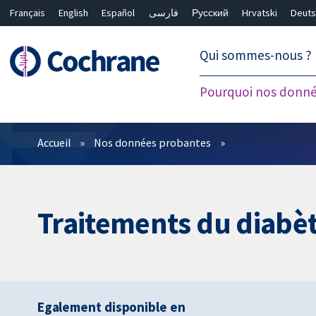
Français
English
Español
فارسی
Русский
Hrvatski
Deuts
繁體中文
简体中文
Qui sommes-nous ?
Pourquoi nos donné
Filtres
Accueil
Nos données probantes
Traitements du diabèt
Egalement disponible en