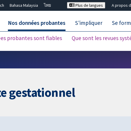
ch
Bahasa Malaysia
ไทย
Plus de langues
A propos d
Nos données probantes
S'impliquer
Se form
es probantes sont fiables
Que sont les revues sys
Fermer la recherche ✖
e gestationnel