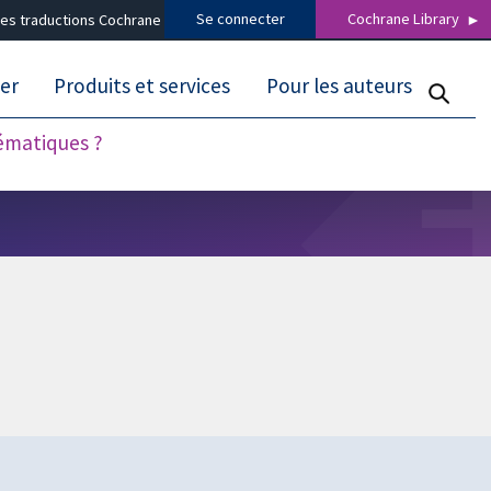
Se connecter
Cochrane Library
es traductions Cochrane
er
Produits et services
Pour les auteurs
tématiques ?