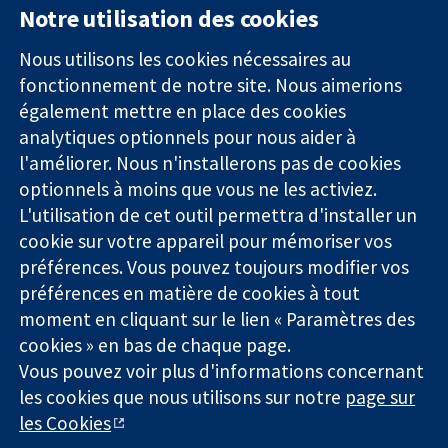
Notre utilisation des cookies
11-13 Cavendish
Contactez-
Square
nous
Nous utilisons les cookies nécessaires au
Des données
Londres
Actualités
fonctionnement de notre site. Nous aimerions
probantes.
W1G0AN
Service de
également mettre en place des cookies
Des décisions
Royaume-Uni
presse
analytiques optionnels pour nous aider à
éclairées.
Qui sommes-
l'améliorer. Nous n'installerons pas de cookies
Une meilleure
nous
santé.
Offres
optionnels à moins que vous ne les activiez.
d'emploi
L'utilisation de cet outil permettra d'installer un
Cochrane
cookie sur votre appareil pour mémoriser vos
Library
préférences. Vous pouvez toujours modifier vos
préférences en matière de cookies à tout
moment en cliquant sur le lien « Paramètres des
La Collaboration Cochrane est une association caritative (n°
cookies » en bas de chaque page.
1045921) et une société à responsabilité limitée par garantie (n°
Vous pouvez voir plus d'informations concernant
03044323) enregistrée en Angleterre et au Pays de Galles. Numéro
de TVA : GB 718 2127 49.
les cookies que nous utilisons sur notre
page sur
les Cookies
Copyright © 2026 The Cochrane Collaboration