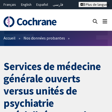
Français
English
Español
فارسی
Plus de langues
Русский
Hrvatski
Deutsch
Bahasa Malaysia
ไทย
繁體中文
简体中文
Fermer la recherche ✖
Filtres
Accueil
Nos données probantes
Services de médecine
générale ouverts
versus unités de
psychiatrie