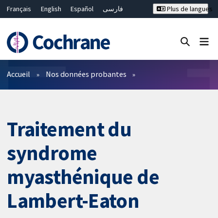
Français
English
Español
فارسی
Plus de langues
Русский
Hrvatski
Deutsch
Bahasa Malaysia
ไทย
繁體中文
简体中文
Fermer la recherche ✖
Filtres
Accueil
Nos données probantes
Traitement du
syndrome
myasthénique de
Lambert-Eaton