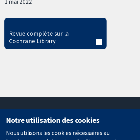
1 mai 2022
Revue complète sur la
Cochrane Library
Notre utilisation des cookies
11-13 Cavendish
Contactez-
Square
nous
Nous utilisons les cookies nécessaires au
Des données
Londres
Actualités