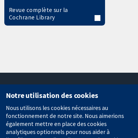
Revue complète sur la
Cochrane Library
Notre utilisation des cookies
11-13 Cavendish
Contactez-
Square
nous
Nous utilisons les cookies nécessaires au
Des données
Londres
Actualités
fonctionnement de notre site. Nous aimerions
probantes.
W1G0AN
Service de
également mettre en place des cookies
Des décisions
Royaume-Uni
presse
analytiques optionnels pour nous aider à
éclairées.
Qui sommes-