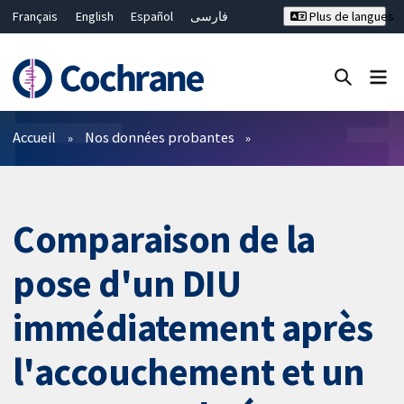
Français
English
Español
فارسی
Plus de langues
Русский
Hrvatski
Deutsch
Bahasa Malaysia
ไทย
繁體中文
简体中文
Fermer la recherche ✖
Filtres
Accueil
Nos données probantes
Comparaison de la
pose d'un DIU
immédiatement après
l'accouchement et un