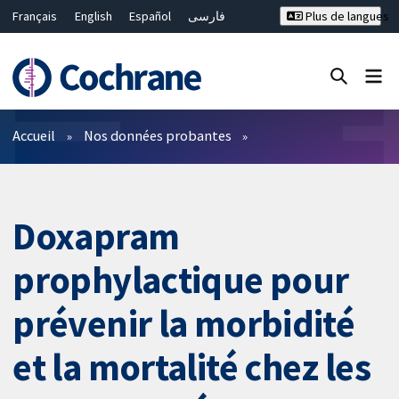
Français
English
Español
فارسی
Plus de langues
Русский
Hrvatski
Deutsch
Bahasa Malaysia
ไทย
繁體中文
简体中文
Fermer la recherche ✖
Filtres
Accueil
Nos données probantes
Doxapram
prophylactique pour
prévenir la morbidité
et la mortalité chez les