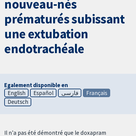
nouveau-nés
prématurés subissant
une extubation
endotrachéale
Egalement disponible en
English
Español
فارسی
Français
Deutsch
Il n'a pas été démontré que le doxapram