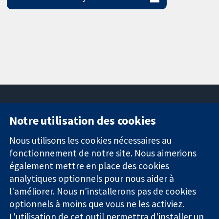
Notre utilisation des cookies
11-13 Cavendish
Contactez-
Square
nous
Nous utilisons les cookies nécessaires au
Des données
Londres
Actualités
fonctionnement de notre site. Nous aimerions
probantes.
W1G0AN
Service de
également mettre en place des cookies
Des décisions
Royaume-Uni
presse
analytiques optionnels pour nous aider à
éclairées.
Qui sommes-
l'améliorer. Nous n'installerons pas de cookies
Une meilleure
nous
santé.
optionnels à moins que vous ne les activiez.
Offres
d'emploi
L'utilisation de cet outil permettra d'installer un