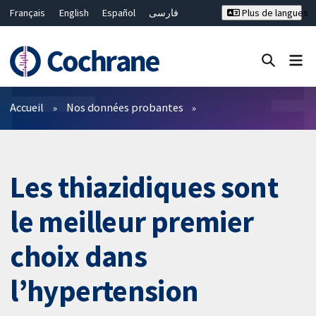
Français
English
Español
فارسی
Plus de langues
Русский
Hrvatski
Deutsch
Bahasa Malaysia
ไทย
繁體中文
简体中文
Fermer la recherche ✖
Filtres
Accueil
Nos données probantes
Les thiazidiques sont
le meilleur premier
choix dans
l’hypertension