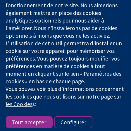
Des données
Londres
Actualités
fonctionnement de notre site. Nous aimerions
probantes.
W1G0AN
Service de
également mettre en place des cookies
Des décisions
Royaume-Uni
presse
analytiques optionnels pour nous aider à
éclairées.
Qui sommes-
l'améliorer. Nous n'installerons pas de cookies
Une meilleure
nous
santé.
Offres
optionnels à moins que vous ne les activiez.
d'emploi
L'utilisation de cet outil permettra d'installer un
Cochrane
cookie sur votre appareil pour mémoriser vos
Library
préférences. Vous pouvez toujours modifier vos
préférences en matière de cookies à tout
moment en cliquant sur le lien « Paramètres des
La Collaboration Cochrane est une association caritative (n°
cookies » en bas de chaque page.
1045921) et une société à responsabilité limitée par garantie (n°
Vous pouvez voir plus d'informations concernant
03044323) enregistrée en Angleterre et au Pays de Galles. Numéro
de TVA : GB 718 2127 49.
les cookies que nous utilisons sur notre
page sur
les Cookies
Copyright © 2026 The Cochrane Collaboration
Conditions Générales
|
Mentions légales
|
Politique de
confidentialité
|
Politique d'usage des cookies
|
Paramètres des
Tout accepter
Configurer
cookies