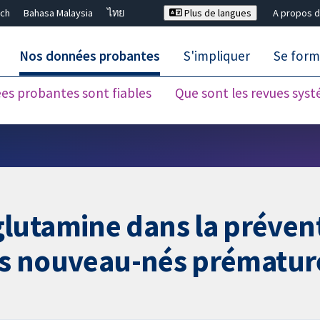
ch
Bahasa Malaysia
ไทย
Plus de langues
A propos d
Nos données probantes
S'impliquer
Se form
es probantes sont fiables
Que sont les revues sys
Fermer la recherche ✖
utamine dans la préventi
les nouveau-nés prématur