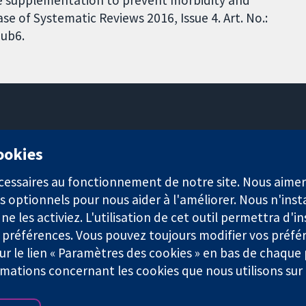
e of Systematic Reviews 2016, Issue 4. Art. No.:
ub6.
11-13 Cavendish Square
cookies
Londres
W1G0AN
nécessaires au fonctionnement de notre site. Nous aim
Royaume-Uni
s optionnels pour nous aider à l'améliorer. Nous n'inst
e les activiez. L'utilisation de cet outil permettra d'in
 préférences. Vous pouvez toujours modifier vos préfé
r le lien « Paramètres des cookies » en bas de chaque
rmations concernant les cookies que nous utilisons su
921) et une société à responsabilité limitée par garantie (n° 0304