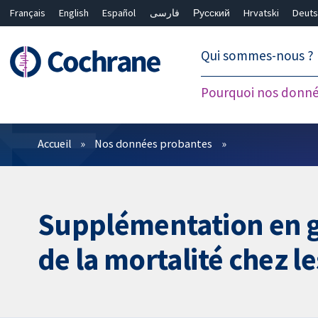
Français
English
Español
فارسی
Русский
Hrvatski
Deuts
繁體中文
简体中文
Qui sommes-nous ?
Pourquoi nos donné
Filtres
Accueil
Nos données probantes
Supplémentation en gl
de la mortalité chez 