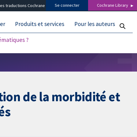
Se connecter
Cochrane Library
es traductions Cochrane
er
Produits et services
Pour les auteurs
tématiques ?
on de la morbidité et
és