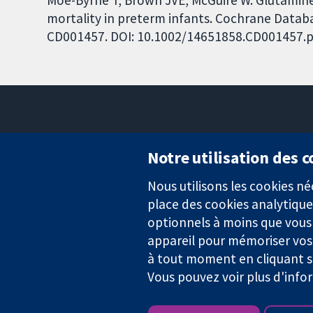
mortality in preterm infants. Cochrane Databas
CD001457. DOI: 10.1002/14651858.CD001457.p
Notre utilisation des 
Nous utilisons les cookies 
Des données probantes.
place des cookies analytique
Des décisions éclairées.
Une meilleure santé.
optionnels à moins que vous n
appareil pour mémoriser vos
à tout moment en cliquant su
Vous pouvez voir plus d'info
La Collaboration Cochrane est une association caritative (n° 1045
TVA : GB 718 2127 49.