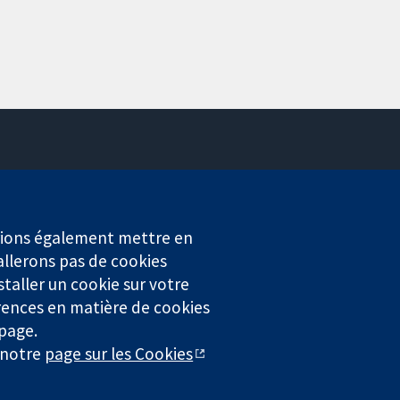
Contactez-nous
Actualités
Service de presse
erions également mettre en
Qui sommes-nous
allerons pas de cookies
Offres d'emploi
staller un cookie sur votre
Cochrane Library
rences en matière de cookies
 page.
r notre
page sur les Cookies
4323) enregistrée en Angleterre et au Pays de Galles. Numéro de