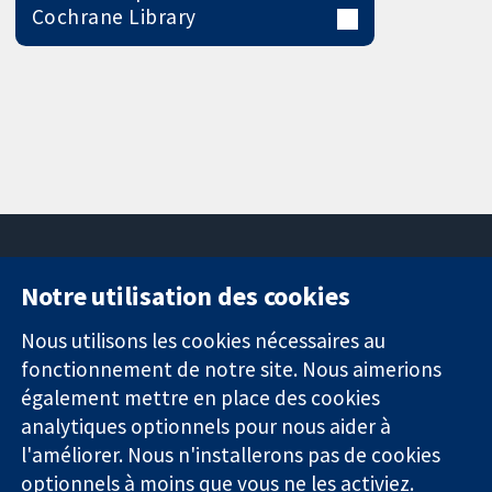
Cochrane Library
Notre utilisation des cookies
11-13 Cavendish
Contactez-
Square
nous
Nous utilisons les cookies nécessaires au
Des données
Londres
Actualités
fonctionnement de notre site. Nous aimerions
probantes.
W1G0AN
Service de
également mettre en place des cookies
Des décisions
Royaume-Uni
presse
analytiques optionnels pour nous aider à
éclairées.
Qui sommes-
l'améliorer. Nous n'installerons pas de cookies
Une meilleure
nous
santé.
Offres
optionnels à moins que vous ne les activiez.