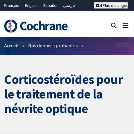
Français
English
Español
فارسی
Plus de langues
Русский
Hrvatski
Deutsch
Bahasa Malaysia
ไทย
繁體中文
简体中文
Fermer la recherche ✖
Filtres
Accueil
Nos données probantes
Corticostéroïdes pour
le traitement de la
névrite optique