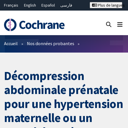
Français
English
Español
فارسی
Plus de langues
Русский
Hrvatski
Deutsch
Bahasa Malaysia
ไทย
繁體中文
简体中文
Fermer la recherche ✖
Filtres
Accueil
Nos données probantes
Décompression
abdominale prénatale
pour une hypertension
maternelle ou un