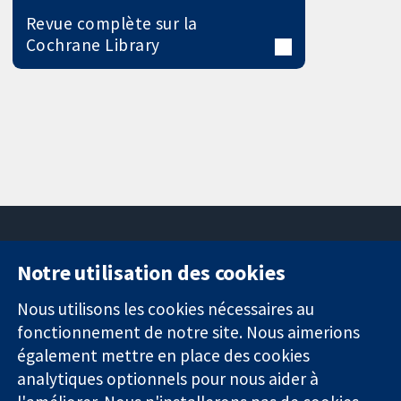
Revue complète sur la
Cochrane Library
Notre utilisation des cookies
11-13 Cavendish
Contactez-
Square
nous
Nous utilisons les cookies nécessaires au
Des données
Londres
Actualités
fonctionnement de notre site. Nous aimerions
probantes.
W1G0AN
Service de
également mettre en place des cookies
Des décisions
Royaume-Uni
presse
analytiques optionnels pour nous aider à
éclairées.
Qui sommes-
Une meilleure