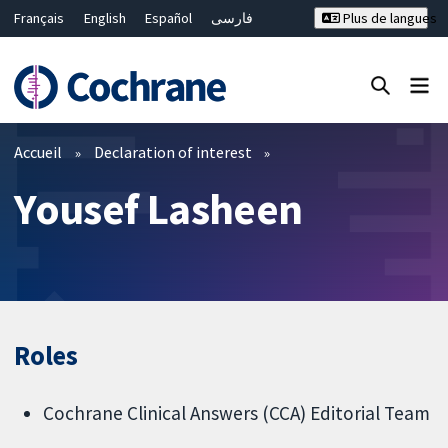
Français
English
Español
فارسی
Plus de langues
Русский
Hrvatski
Deutsch
Bahasa Malaysia
ไทย
繁體中文
简体中文
Fermer la recherche ✖
Filtres
Accueil
Declaration of interest
Yousef Lasheen
Roles
Cochrane Clinical Answers (CCA) Editorial Team