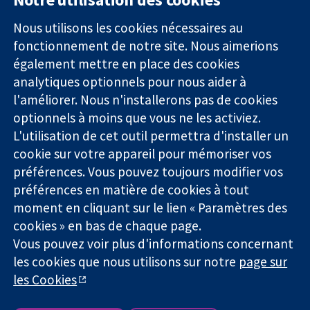
11-13 Cavendish
Contactez-
Square
nous
Nous utilisons les cookies nécessaires au
Des données
Londres
Actualités
fonctionnement de notre site. Nous aimerions
probantes.
W1G0AN
Service de
également mettre en place des cookies
Des décisions
Royaume-Uni
presse
analytiques optionnels pour nous aider à
éclairées.
Qui sommes-
l'améliorer. Nous n'installerons pas de cookies
Une meilleure
nous
santé.
optionnels à moins que vous ne les activiez.
Offres
d'emploi
L'utilisation de cet outil permettra d'installer un
Cochrane
cookie sur votre appareil pour mémoriser vos
Library
préférences. Vous pouvez toujours modifier vos
préférences en matière de cookies à tout
moment en cliquant sur le lien « Paramètres des
La Collaboration Cochrane est une association caritative (n°
cookies » en bas de chaque page.
1045921) et une société à responsabilité limitée par garantie (n°
Vous pouvez voir plus d'informations concernant
03044323) enregistrée en Angleterre et au Pays de Galles. Numéro
les cookies que nous utilisons sur notre
page sur
de TVA : GB 718 2127 49.
les Cookies
Copyright © 2026 The Cochrane Collaboration
Conditions Générales
|
Mentions légales
|
Politique de