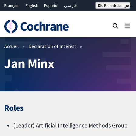
Français
English
Español
فارسی
Plus de langues
Русский
Hrvatski
Deutsch
Bahasa Malaysia
ไทย
繁體中文
简体中文
Fermer la recherche ✖
Filtres
Accueil
Declaration of interest
Jan Minx
Roles
(Leader) Artificial Intelligence Methods Group