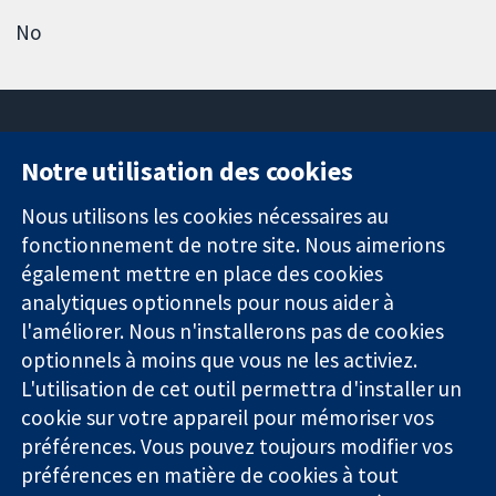
No
Notre utilisation des cookies
11-13 Cavendish
Contactez-
Square
nous
Nous utilisons les cookies nécessaires au
Des données
Londres
Actualités
fonctionnement de notre site. Nous aimerions
probantes.
W1G0AN
Service de
également mettre en place des cookies
Des décisions
Royaume-Uni
presse
analytiques optionnels pour nous aider à
éclairées.
Qui sommes-
l'améliorer. Nous n'installerons pas de cookies
Une meilleure
nous
santé.
optionnels à moins que vous ne les activiez.
Offres
d'emploi
L'utilisation de cet outil permettra d'installer un
Cochrane
cookie sur votre appareil pour mémoriser vos
Library
préférences. Vous pouvez toujours modifier vos
préférences en matière de cookies à tout