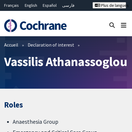
Français
English
Español
فارسی
Plus de langues
Русский
Hrvatski
Deutsch
Bahasa Malaysia
ไทย
繁體中文
简体中文
Fermer la recherche ✖
Filtres
Accueil
Declaration of interest
Vassilis Athanassoglou
Roles
Anaesthesia Group