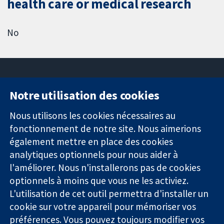
health care or medical research
No
Notre utilisation des cookies
11-13 Cavendish
Contactez-
Square
nous
Nous utilisons les cookies nécessaires au
Des données
Londres
Actualités
fonctionnement de notre site. Nous aimerions
probantes.
W1G0AN
Service de
également mettre en place des cookies
Des décisions
Royaume-Uni
presse
analytiques optionnels pour nous aider à
éclairées.
Qui sommes-
l'améliorer. Nous n'installerons pas de cookies
Une meilleure
nous
santé.
Offres
optionnels à moins que vous ne les activiez.
d'emploi
L'utilisation de cet outil permettra d'installer un
Cochrane
cookie sur votre appareil pour mémoriser vos
Library
préférences. Vous pouvez toujours modifier vos