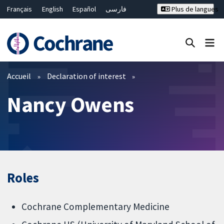
Français
English
Español
فارسی
Plus de langues
Русский
Hrvatski
Deutsch
Bahasa Malaysia
ไทย
繁體中文
简体中文
Fermer la recherche ✖
Filtres
Accueil
Declaration of interest
Nancy Owens
Roles
Cochrane Complementary Medicine