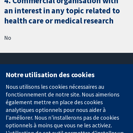
4. Commercial organisation with
an interest in any topic related to
health care or medical research
No
Notre utilisation des cookies
11-13 Cavendish
Contactez-
Square
nous
Nous utilisons les cookies nécessaires au
Des données
Londres
Actualités
fonctionnement de notre site. Nous aimerions
probantes.
W1G0AN
Service de
également mettre en place des cookies
Des décisions
Royaume-Uni
presse
analytiques optionnels pour nous aider à
éclairées.
Qui sommes-
l'améliorer. Nous n'installerons pas de cookies
Une meilleure
nous
santé.
optionnels à moins que vous ne les activiez.
Offres
d'emploi
L'utilisation de cet outil permettra d'installer un