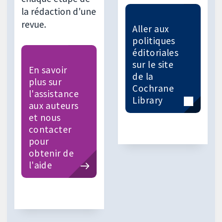
la rédaction d'une
revue.
Aller aux
politiques
éditoriales
sur le site
En savoir
de la
plus sur
Cochrane
l'assistance
Library
aux auteurs
et nous
contacter
pour
obtenir de
l'aide