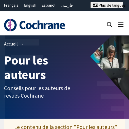
Français
English
Español
فارسی
Plus de langues
Русский
Hrvatski
Deutsch
Bahasa Malaysia
ไทย
繁體中文
简体中文
Fermer la recherche ✖
Filtres
Accueil
Pour les
auteurs
Conseils pour les auteurs de
revues Cochrane
Le contenu de la section "Pour les auteurs"