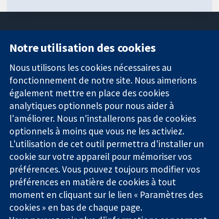
Notre utilisation des cookies
11-13 Cavendish
Contactez-
Square
nous
Nous utilisons les cookies nécessaires au
Des données
Londres
Actualités
fonctionnement de notre site. Nous aimerions
probantes.
W1G0AN
Service de
également mettre en place des cookies
Des décisions
Royaume-Uni
presse
analytiques optionnels pour nous aider à
éclairées.
Qui sommes-
l'améliorer. Nous n'installerons pas de cookies
Une meilleure
nous
santé.
optionnels à moins que vous ne les activiez.
Offres
d'emploi
L'utilisation de cet outil permettra d'installer un
Cochrane
cookie sur votre appareil pour mémoriser vos
Library
préférences. Vous pouvez toujours modifier vos
préférences en matière de cookies à tout
moment en cliquant sur le lien « Paramètres des
La Collaboration Cochrane est une association caritative (n°
cookies » en bas de chaque page.
1045921) et une société à responsabilité limitée par garantie (n°