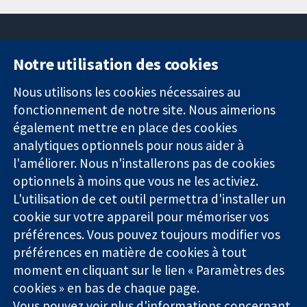
Notre utilisation des cookies
11-13 Cavendish
Contactez-
Square
nous
Nous utilisons les cookies nécessaires au
Des données
Londres
Actualités
fonctionnement de notre site. Nous aimerions
probantes.
W1G0AN
Service de
également mettre en place des cookies
Des décisions
Royaume-Uni
presse
analytiques optionnels pour nous aider à
éclairées.
Qui sommes-
l'améliorer. Nous n'installerons pas de cookies
Une meilleure
nous
santé.
optionnels à moins que vous ne les activiez.
Offres
d'emploi
L'utilisation de cet outil permettra d'installer un
Cochrane
cookie sur votre appareil pour mémoriser vos
Library
préférences. Vous pouvez toujours modifier vos
préférences en matière de cookies à tout
moment en cliquant sur le lien « Paramètres des
La Collaboration Cochrane est une association caritative (n°
cookies » en bas de chaque page.
1045921) et une société à responsabilité limitée par garantie (n°
Vous pouvez voir plus d'informations concernant
03044323) enregistrée en Angleterre et au Pays de Galles. Numéro