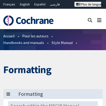
Français
English
Español
فارسی
Plus de langues
Русский
Hrvatski
Deutsch
Bahasa Malaysia
ไทย
繁體中文
简体中文
Fermer la recherche ✖
Filtres
Accueil
Pour les auteurs
Handbooks and manuals
Style Manual
Formatting