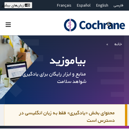
فارسی
English
Español
Français
زبان‌های بیشتر
Deutsch
Hrvatski
Русский
简体中文
繁體中文
ไทย
Bahasa Malaysia
بستن جستجو ✖
فیلترها
خانه
بیاموزید
منابع و ابزار رایگان برای یادگیری در مورد
شواهد سلامت
محتوای بخش «یادگیری» فقط به زبان انگلیسی در
دسترس است