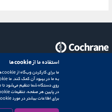
تحقیقات قابل اعتماد.
استفاده ما از cookie‌ها
تصمیم‌گیری آگاهانه.
سلامت بهتر.
در پایین هر صفحه، تنظیمات cookie‌ خود را تغییر دهید.
شبکه همکاری کاکرین، یک مؤسسه خیریه (شماره 1045921) و یک شرکت با مسئولیت محدود به‌صورت ضمانت (شماره 03044323) ثبت‌شده در انگلستان و ولز است. شماره ثبت مالیات بر ارزش افزوده: GB 718 2127 49.
برای اطلاعات بیشتر در مورد cookie‌هایی که استفاده می‌کنیم،
شرایط و ضوابط وب‌سایت
|
سلب مسئولیت
|
حریم خصوصی
|
سیاست کوکی‌ها