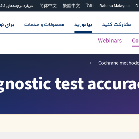
D
Bahasa Malaysia
ไทย
繁體中文
简体中文
درباره ترجمه‌های کاک
مشارکت کنید
بیاموزید
محصولات و خدمات
برای ن
Webinars
Co
Cochrane method
gnostic test accur