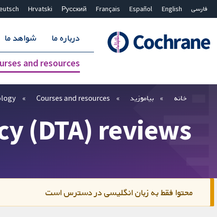
فارسی
English
Español
Français
Русский
Hrvatski
eutsch
درباره ما
شواهد ما
urses and resources
بستن جستجو ✖
فیلترها
خانه
بیاموزید
Courses and resources
ology
acy (DTA) reviews
محتوا فقط به زبان انگلیسی در دسترس است