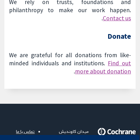
We rely on trusts, foundations and
philanthropy to make our work happen.
.
Contact us
Donate
We are grateful for all donations from like-
minded individuals and institutions.
Find out
.
more about donation
میدان کاوندیش
تماس با ما
۱۳-۱۱
اخبار