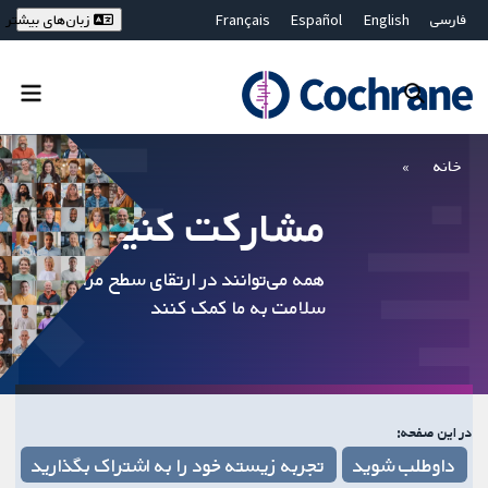
فارسی
English
Español
Français
زبان‌های بیشتر
Deutsch
Hrvatski
Русский
简体中文
繁體中文
ไทย
Bahasa Malaysia
بستن جستجو ✖
فیلترها
خانه
مشارکت کنید
همه می‌توانند در ارتقای سطح مراقبت‌های
سلامت به ما کمک کنند
در این صفحه:
داوطلب شوید
تجربه زیسته خود را به اشتراک بگذارید