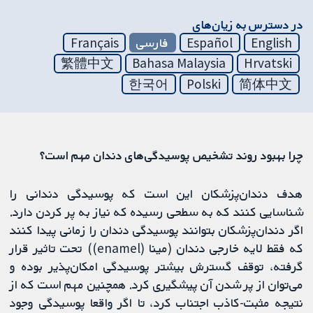
در دسترس به زیان‌های
English
Español
فارسی
Français
繁體中文
Bahasa Malaysia
Hrvatski
한국어
Polski
简体中文
⁩چرا بهبود روند تشخیص پوسیدگی‌های دندان مهم است؟⁧
هدف دندان‌پزشکان این است که پوسیدگی دندانی را
شناسایی کنند که به سطحی رسیده که نیاز به پر کردن دارد.
اگر دندان‌پزشکان بتوانند پوسیدگی دندان را زمانی پیدا کنند
که فقط لایه خارجی دندان (مینا (enamel)) تحت تاثیر قرار
گرفته، توقف گسترش بیشتر پوسیدگی امکان‌پذیر بوده و
می‌توان از پر شدن آن پیشگیری کرد. همچنین مهم است که از
نتیجه مثبت-کاذب اجتناب کرد، تا اگر واقعا پوسیدگی وجود