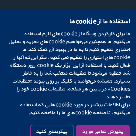
استفاده ما از cookie‌ها
میدان کاوندیش
تماس با ما
۱۳-۱۱
اخبار
تحقیقات قابل
ما برای کارکردن وب‌گاه از cookie‌های لازم استفاده
لندن
دفتر رسانه‌ای
اعتماد.
W1G 0AN
درباره ما
می‌کنیم. ما همچنین می‌خواهیم cookie‌های تجزیه و تحلیل
تصمیم‌گیری آگاهانه.
بریتانیا
فرصت‌های
اختیاری تنظیم کنیم تا به ما در بهبود آن کمک کند. ما
سلامت بهتر.
شغلی
cookie‌های اختیاری را تنظیم نمی کنیم، مگر این‌که آنها را
Cochrane
فعال کنید. با استفاده از این ابزار یک cookie‌ روی دستگاه
Library
شما تنظیم می‌شود تا تنظیمات منتخب شما را به خاطر
بسپارد. همیشه می‌توانید با کلیک بر روی پیوند «تنظیمات
Cookies» در پایین هر صفحه، تنظیمات cookie‌ خود را
شبکه همکاری کاکرین، یک مؤسسه خیریه (شماره 1045921) و یک شرکت با
تغییر دهید.
مسئولیت محدود به‌صورت ضمانت (شماره 03044323) ثبت‌شده در انگلستان
و ولز است. شماره ثبت مالیات بر ارزش افزوده: GB 718 2127 49.
برای اطلاعات بیشتر در مورد cookie‌هایی که استفاده
می‌کنیم،
صفحه cookie‌های
ما را ملاحظه کنید.
کپی‌رایت © ۲۰۲۵ همکاری کاکرین
شرایط و ضوابط وب‌سایت
|
سلب مسئولیت
|
حریم خصوصی
|
سیاست
کوکی‌ها
|
تنظیمات کوکی
پذیرش تمامی موارد
پیکربندی کنید