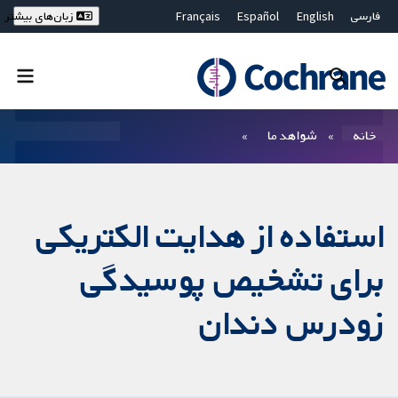
فارسی
English
Español
Français
زبان‌های بیشتر
Deutsch
Hrvatski
Русский
简体中文
繁體中文
ไทย
Bahasa Malaysia
بستن جستجو ✖
فیلترها
خانه
شواهد ما
استفاده از هدایت الکتریکی
برای تشخیص پوسیدگی
زودرس دندان