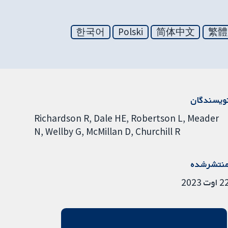
한국어
Polski
简体中文
繁體
ویسندگان
Richardson R
Dale HE
Robertson L
Meader
N
Wellby G
McMillan D
Churchill R
نتشرشده
 اوت 2023