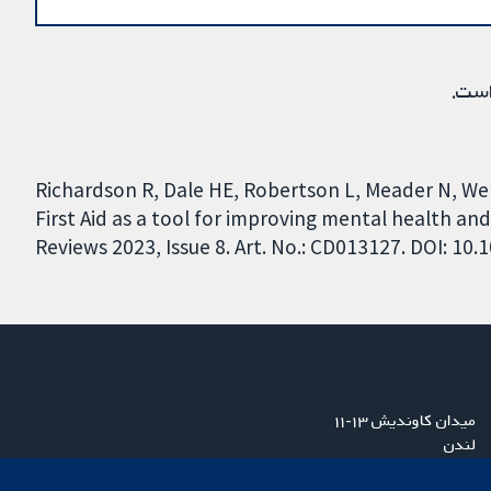
است.
Richardson R, Dale HE, Robertson L, Meader N, Well
First Aid as a tool for improving mental health a
Reviews 2023, Issue 8. Art. No.: CD013127. DOI: 1
میدان کاوندیش ۱۳-۱۱
لندن
W1G 0AN