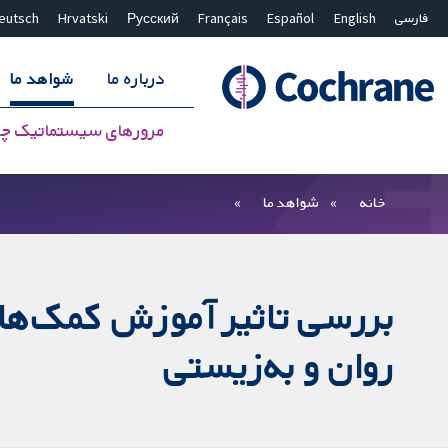
فارسی
English
Español
Français
Русский
Hrvatski
eutsch
درباره ما
شواهد ما
مرورهای سیستماتیک چ
بستن جستجو ✖
فیلترها
خانه
شواهد ما
بررسی تاثیر آموزش کمک‌های 
روان و به‌زیستی