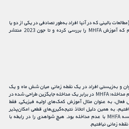
العات بالینی که در آنها افراد به‌طور تصادفی در یکی از دو یا
چند گروه درمانی قرار می‌گیرند) به جست‌وجو پرداختیم که آموزش MHFA را بررسی کرده و تا جون 2023 منتشر
، تاثیر آموزش MHFA بر سلامت روان و به‌زیستی افراد در یک نقطه زمانی میان شش ماه و یک
سال بود. سه مقایسه را وارد کردیم: MHFA در برابر عدم مداخله؛ MHFA در برابر یک مداخله جایگزین طراحی شده در
 روان؛ و MHFA در برابر کنترل فعال، به عنوان مثال آموزش کمک‌های اولیه فیزیکی. فقط
فتیم، به همین دلیل اتخاذ نتیجه‌گیری‌های قطعی امکان‌پذیر
نیست. شواهدی را که پیدا کردیم، فقط مربوط به مقایسه MHFA با عدم مداخله بود. هیچ شواهدی را در رابطه با
قطه زمانی نیافتیم.