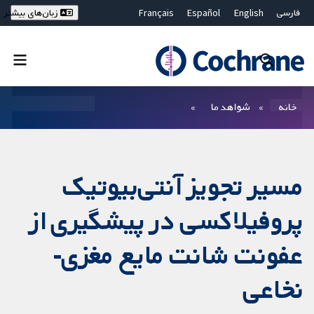
فارسی
English
Español
Français
زبان‌های بیشتر
Deutsch
Hrvatski
Русский
简体中文
繁體中文
ไทย
Bahasa Malaysia
بستن جستجو ✖
فیلترها
خانه
شواهد ما
مسیر تجویز آنتی‌بیوتیک
پروفیلاکسی در پیشگیری از
عفونت شانت مایع مغزی‌-
نخاعی