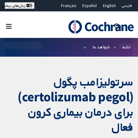
فارسی
English
Español
Français
زبان‌های بیشتر
Deutsch
Hrvatski
Русский
简体中文
繁體中文
ไทย
Bahasa Malaysia
بستن جستجو ✖
فیلترها
خانه
شواهد ما
سرتولیزامب پگول
(certolizumab pegol)
برای درمان بیماری کرون
فعال