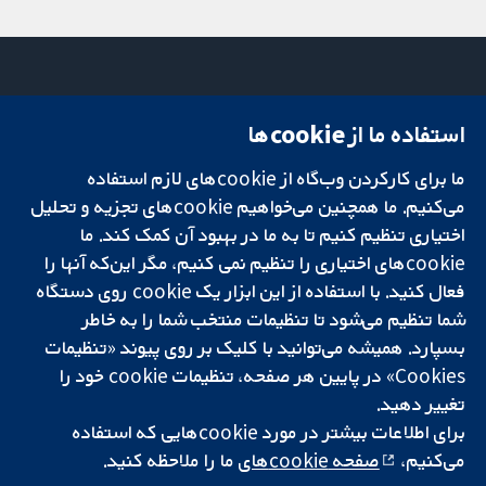
استفاده ما از cookie‌ها
میدان کاوندیش
تماس با ما
۱۳-۱۱
اخبار
ما برای کارکردن وب‌گاه از cookie‌های لازم استفاده
تحقیقات قابل
لندن
دفتر رسانه‌ای
اعتماد.
می‌کنیم. ما همچنین می‌خواهیم cookie‌های تجزیه و تحلیل
W1G 0AN
درباره ما
تصمیم‌گیری آگاهانه.
بریتانیا
فرصت‌های
اختیاری تنظیم کنیم تا به ما در بهبود آن کمک کند. ما
سلامت بهتر.
شغلی
cookie‌های اختیاری را تنظیم نمی کنیم، مگر این‌که آنها را
Cochrane
فعال کنید. با استفاده از این ابزار یک cookie‌ روی دستگاه
Library
شما تنظیم می‌شود تا تنظیمات منتخب شما را به خاطر
بسپارد. همیشه می‌توانید با کلیک بر روی پیوند «تنظیمات
Cookies» در پایین هر صفحه، تنظیمات cookie‌ خود را
شبکه همکاری کاکرین، یک مؤسسه خیریه (شماره 1045921) و یک شرکت با
تغییر دهید.
مسئولیت محدود به‌صورت ضمانت (شماره 03044323) ثبت‌شده در انگلستان
برای اطلاعات بیشتر در مورد cookie‌هایی که استفاده
و ولز است. شماره ثبت مالیات بر ارزش افزوده: GB 718 2127 49.
می‌کنیم،
صفحه cookie‌های
ما را ملاحظه کنید.
کپی‌رایت © ۲۰۲۵ همکاری کاکرین