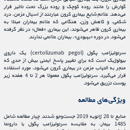
گوارش را مانند روده کوچک و روده بزرگ تحت تاثیر قرار
می‌دهد. علائم شایع بیماری کرون عبارتند از اسهال مزمن، درد
شکمی، و کاهش وزن. هنگامی که علائم بیماران مبتلا به
بیماری کرون ظاهر می‌شوند، این بیماری «فعال» در نظر گرفته
می‌شود. در دوره «بهبودی»، بیماران علائمی ندارند.
سرتولیزامب پگول (certolizumab pegol) یک داروی
بیولوژیک است که برای تغییر پاسخ ایمنی بیش از حدی که
منجر به التهاب مزمن در بیماری کرون می‌شود، مورد استفاده
قرار می‌گیرد. سرتولیزامب پگول معمولا هر 2 تا 4 هفته زیر
پوست تزریق می‌شود.
ویژگی‌های مطالعه
منابع تا 28 ژانویه 2019 جست‌وجو شدند. چهار مطالعه شامل
1485 بیمار، به مقایسه سرتولیزامب پگول با دارونما