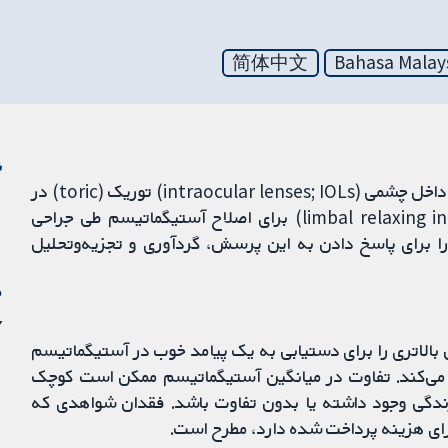
简体中文
Bahasa Malay
ن
هدف از این مرور کاکرین، یافتن چگونگی عملکرد لنزهای داخل چشمی (intraocular lenses; IOLs) توریک (toric) در
مقایسه با برش‌های شل کننده لیمبال (limbal relaxing incisions; LRIs) برای اصلاح آستیگماتیسم طی جراحی
را برای پاسخ دادن به این پرسش، گردآوری و تجزیه‌و‌تحلیل
م
17 
توریک احتمالا شانس بالاتری را برای دستیابی به یک پیامد خوب در آستیگماتیسم
حی کاتاراکت در مقایسه با LRIها ایجاد می‌کند. تفاوت در میانگین آستیگماتیسم ممکن است کوچک
ندگی وجود داشته یا بدون تفاوت باشد. فقدان شواهدی که
رای هزینه پرداخت شده دارد، مطرح است.