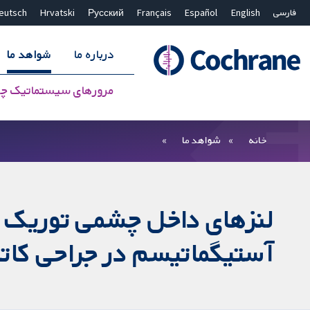
فارسی
English
Español
Français
Русский
Hrvatski
eutsch
درباره ما
شواهد ما
مرورهای سیستماتیک چ
بستن جستجو ✖
فیلترها
خانه
شواهد ما
لنز‌های داخل چشمی توریک د
آستیگماتیسم در جراحی کاتا