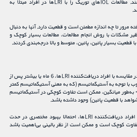
هندوستان (1)، ایتالیا (1) و اسپانیا (1) صورت گرفتند. مطالعات IOLهای توریک را با LRIها در افراد مبتلا به
.
 مرور تا چه اندازه مطمئن است و قطعیت دارد. آنها به دنبال
ظیر مشکلات با روش انجام مطالعات، مطالعات بسیار کوچک و
با قطعیت بسیار پائین، پائین، متوسط و بالا درجه‌بندی کردند.
=> به نظر می‌رسد افراد دریافت کننده IOLهای توریک در مقایسه با افراد دریافت‌کننده LRIها، 6 ماه یا بیشتر پس از
ب با توجه به آستیگماتیسم (که به معنی آستیگماتیسم کمتر
. => به‌طور میانگین، ممکن است تفاوت کوچکی در آستیگماتیسم
=> افراد دریافت‌کننده IOLهای توریک، در مقایسه با افراد دریافت‌کننده LRIها، احتمالا بهبود مختصری در حدت
د، اما تفاوت کوچک است و ممکن است از نظر بالینی بی‌اهمیت باشد