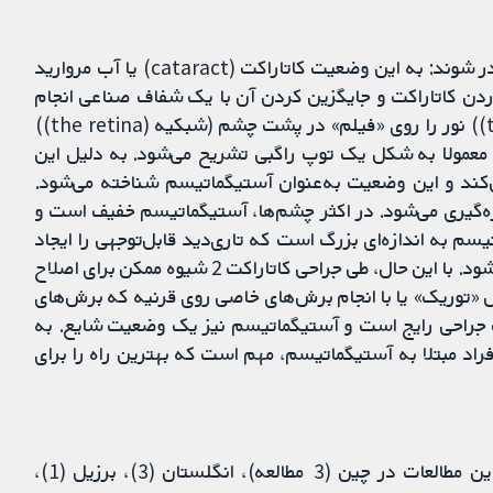
با مسن‌تر شدن افراد، لنزهای درون چشمی می توانند کدر شوند: به این وضعیت کاتاراکت (cataract) یا آب مروارید
وردن کاتاراکت و جایگزین کردن آن با یک شفاف صناعی انجام
دهند. پنجره روشن در جلوی چشم (قرنیه (the cornea)) نور را روی «فیلم» در پشت چشم (شبکیه (the retina))
معمولا به شکل یک توپ راگبی تشریح می‌شود. به ‌دلیل این
کند و این وضعیت به‌عنوان آستیگماتیسم شناخته می‌شود.
م با واحدی به نام دیوپتر (dioptres) اندازه‌گیری می‌شود. در اکثر چشم‌ها، آستیگماتیسم خفیف است و
تیسم به اندازه‌ای بزرگ است که تاری‌دید قابل‌توجهی را ایجاد
می‌کند. معمولا این آستیگماتیسم توسط عینک اصلاح می‌شود. با این حال، طی جراحی کاتاراکت 2 شیوه ممکن برای اصلاح
 «توریک» یا با انجام برش‌های خاصی روی قرنیه که برش‌های
ک جراحی رایج است و آستیگماتیسم نیز یک وضعیت شایع. به
اد مبتلا به آستیگماتیسم، مهم است که بهترین راه را برای
پژوهشگران کاکرین، 10 مطالعه مرتبط را پیدا کردند. این مطالعات در چین (3 مطالعه)، انگلستان (3)، برزیل (1)،