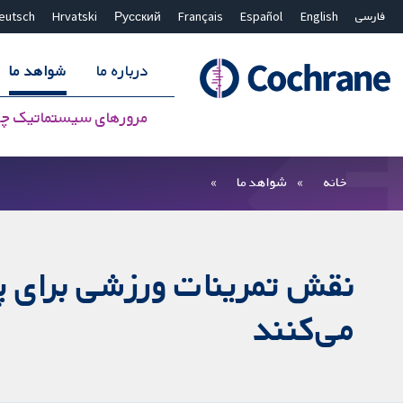
فارسی
English
Español
Français
Русский
Hrvatski
eutsch
درباره ما
شواهد ما
مرورهای سیستماتیک چ
بستن جستجو ✖
فیلترها
خانه
شواهد ما
نقش تمرینات ورزشی برای پی
می‌کنند