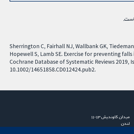
است.
Sherrington C, Fairhall NJ, Wallbank GK, Tiedeman
Hopewell S, Lamb SE. Exercise for preventing falls 
Cochrane Database of Systematic Reviews 2019, Iss
10.1002/14651858.CD012424.pub2.
میدان کاوندیش ۱۳-۱۱
لندن
W1G 0AN