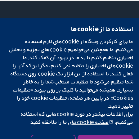
استفاده ما از cookie‌ها
میدان کاوندیش
تماس با ما
۱۳-۱۱
اخبار
ما برای کارکردن وب‌گاه از cookie‌های لازم استفاده
تحقیقات قابل
لندن
دفتر رسانه‌ای
اعتماد.
W1G 0AN
درباره ما
می‌کنیم. ما همچنین می‌خواهیم cookie‌های تجزیه و تحلیل
تصمیم‌گیری آگاهانه.
بریتانیا
فرصت‌های
اختیاری تنظیم کنیم تا به ما در بهبود آن کمک کند. ما
سلامت بهتر.
شغلی
cookie‌های اختیاری را تنظیم نمی کنیم، مگر این‌که آنها را
Cochrane
فعال کنید. با استفاده از این ابزار یک cookie‌ روی دستگاه
Library
شما تنظیم می‌شود تا تنظیمات منتخب شما را به خاطر
بسپارد. همیشه می‌توانید با کلیک بر روی پیوند «تنظیمات
Cookies» در پایین هر صفحه، تنظیمات cookie‌ خود را
شبکه همکاری کاکرین، یک مؤسسه خیریه (شماره 1045921) و یک شرکت با
تغییر دهید.
مسئولیت محدود به‌صورت ضمانت (شماره 03044323) ثبت‌شده در انگلستان
و ولز است. شماره ثبت مالیات بر ارزش افزوده: GB 718 2127 49.
برای اطلاعات بیشتر در مورد cookie‌هایی که استفاده
می‌کنیم،
صفحه cookie‌های
ما را ملاحظه کنید.
کپی‌رایت © ۲۰۲۵ همکاری کاکرین
شرایط و ضوابط وب‌سایت
|
سلب مسئولیت
|
حریم خصوصی
|
سیاست