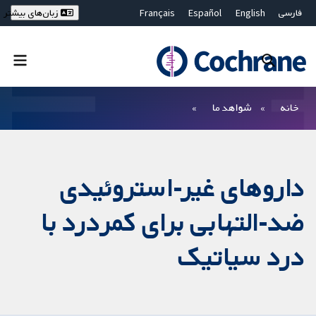
فارسی
English
Español
Français
زبان‌های بیشتر
Deutsch
Hrvatski
Русский
简体中文
繁體中文
ไทย
Bahasa Malaysia
بستن جستجو ✖
فیلترها
خانه
شواهد ما
داروهای غیر-استروئیدی
ضد-التهابی برای کمردرد با
درد سیاتیک