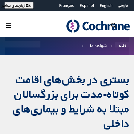
فارسی
English
Español
Français
زبان‌های بیشتر
Deutsch
Hrvatski
Русский
简体中文
繁體中文
ไทย
Bahasa Malaysia
بستن جستجو ✖
فیلترها
خانه
شواهد ما
بستری در بخش‌های اقامت
کوتاه‌-مدت برای بزرگسالان
مبتلا به شرایط و بیماری‌های
داخلی