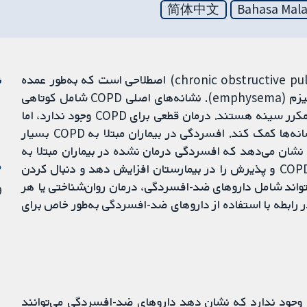
简体中文
Bahasa Mala
بیماری مزمن انسدادی ریه (chronic obstructive pulmonary disease; COPD) اصطلاحی است که به‌طور عمده
ن
دو وضعیت ریوی را شرح می‌دهد: برونشیت مزمن و امفیزم (emphysema). نشانه‌های اصلی COPD شامل کوتاهی
تنفس، سرفه مداوم، خس‌خس سینه، و/یا عفونت‌های مکرر سینه هستند. درمان قطعی برای COPD وجود ندارد، اما
درمان می‌تواند به کاهش پیشرفت بیماری و تسکین نشانه‌ها کمک کند. افسردگی در بیماران مبتلا به COPD بسیار
 نشان می‌دهد که افسردگی درمان نشده در بیماران مبتلا به
م
COPD می‌تواند کیفیت زندگی را بدتر کند، حملات حاد COPD و پذیرش را در بیمارستان افزایش دهد و دنبال کردن
 افسردگی می‌تواند شامل داروهای ضد-افسردگی، درمان روان‌شناختی یا هر
19 
ر رابطه با استفاده از داروهای ضد-افسردگی به‌طور خاص برای
وجود ندارد که نشان دهد داروهای ضد-افسردگی می‌توانند