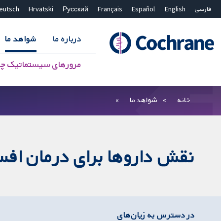
فارسی
English
Español
Français
Русский
Hrvatski
eutsch
درباره ما
شواهد ما
مرورهای سیستماتیک چ
بستن جستجو ✖
فیلترها
خانه
شواهد ما
نقش داروها برای درمان افس
در دسترس به زیان‌های