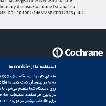
harmacological interventions for the
ulmonary disease. Cochrane Database of
12346. DOI: 10.1002/14651858.CD012346.pub2.
تحقیقات قابل اعتماد.
استفاده ما از cookie‌ها
تصمیم‌گیری آگاهانه.
سلامت بهتر.
در پایین هر صفحه، تنظیمات cookie‌ خود را تغییر دهید.
شبکه همکاری کاکرین، یک مؤسسه خیریه (شماره 1045921) و یک شرکت با مسئولیت محدود به‌صورت ضمانت (شماره 03044323) ثبت‌شده در انگلستان و ولز است. شماره ثبت مالیات بر ارزش افزوده: GB 718 2127 49.
برای اطلاعات بیشتر در مورد cookie‌هایی که استفاده می‌کنیم،
شرایط و ضوابط وب‌سایت
|
سلب مسئولیت
|
حریم خصوصی
|
سیاست کوکی‌ها