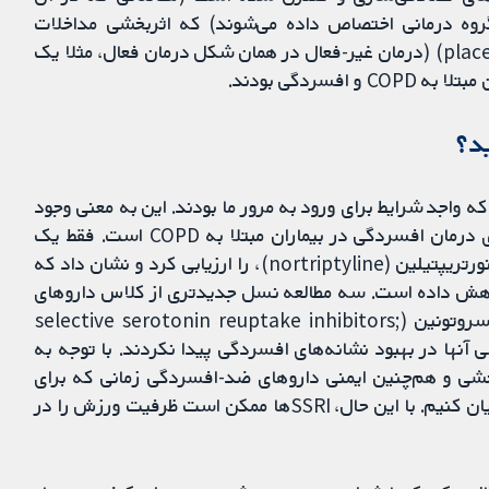
ه درمانی اختصاص داده می‌شوند) که اثربخشی مداخلات
فارماکولوژیک (داروهای ضد-افسردگی) را با دارونما (placebo) (درمان غیر-فعال در همان شکل درمان فعال، مثلا یک
ردگی بودند.
د؟
ه واجد شرایط برای ورود به مرور ما بودند. این به معنی وجود
شواهد محدود در حمایت از داروهای ضد-افسردگی برای درمان افسردگی در بیماران مبتلا به COPD است. فقط یک
مطالعه داروهای سه‌حلقه‌ای (tricyclic) ضد-افسردگی، نورتریپتیلین (nortriptyline)، را ارزیابی کرد و نشان داد که
 کاهش داده است. سه مطالعه نسل جدیدتری از کلاس داروهای
ضد-افسردگی به نام مهار کننده‌های انتخابی بازجذب سروتونین (selective serotonin reuptake inhibitors;
خشی آنها در بهبود نشانه‌های افسردگی پیدا نکردند. با توجه به
بخشی و هم‌چنین ایمنی داروهای ضد-افسردگی زمانی که برای
افسردگی ناشی از COPD مورد استفاده قرار می‌گیرند، بیان کنیم. با این حال، SSRIها ممکن است ظرفیت ورزش را در