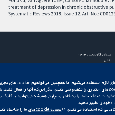
Pollok J, van Agteren JEM, Carson-Chahhoud KV. P
treatment of depression in chronic obstructive p
Systematic Reviews 2018, Issue 12. Art. No.: CD0
میدان کاوندیش ۱۳-۱۱
لندن
W1G 0AN
بریتانیا
ما برای کارکردن وب‌گاه از ie‌
صفحه cookie‌های
ما را ملاحظه کنی
|
تنظیمات کوکی
کپی‌رایت © ۲۰۲۵ همکاری کاکرین