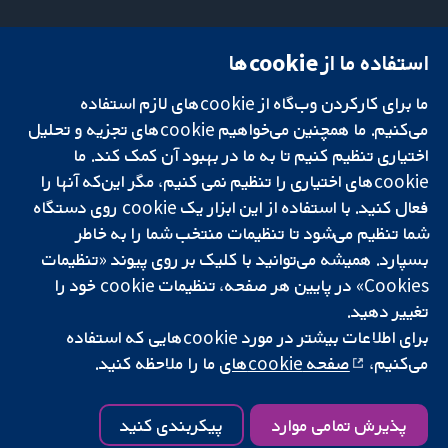
استفاده ما از cookie‌ها
میدان کاوندیش
تماس با ما
۱۳-۱۱
اخبار
ما برای کارکردن وب‌گاه از cookie‌های لازم استفاده
تحقیقات قابل
لندن
دفتر رسانه‌ای
اعتماد.
W1G 0AN
درباره ما
می‌کنیم. ما همچنین می‌خواهیم cookie‌های تجزیه و تحلیل
تصمیم‌گیری آگاهانه.
بریتانیا
فرصت‌های
اختیاری تنظیم کنیم تا به ما در بهبود آن کمک کند. ما
سلامت بهتر.
شغلی
cookie‌های اختیاری را تنظیم نمی کنیم، مگر این‌که آنها را
Cochrane
فعال کنید. با استفاده از این ابزار یک cookie‌ روی دستگاه
Library
شما تنظیم می‌شود تا تنظیمات منتخب شما را به خاطر
بسپارد. همیشه می‌توانید با کلیک بر روی پیوند «تنظیمات
Cookies» در پایین هر صفحه، تنظیمات cookie‌ خود را
شبکه همکاری کاکرین، یک مؤسسه خیریه (شماره 1045921) و یک شرکت با
تغییر دهید.
مسئولیت محدود به‌صورت ضمانت (شماره 03044323) ثبت‌شده در انگلستان
و ولز است. شماره ثبت مالیات بر ارزش افزوده: GB 718 2127 49.
برای اطلاعات بیشتر در مورد cookie‌هایی که استفاده
می‌کنیم،
صفحه cookie‌های
ما را ملاحظه کنید.
کپی‌رایت © ۲۰۲۵ همکاری کاکرین
شرایط و ضوابط وب‌سایت
|
سلب مسئولیت
|
حریم خصوصی
|
سیاست
کوکی‌ها
|
تنظیمات کوکی
پذیرش تمامی موارد
پیکربندی کنید