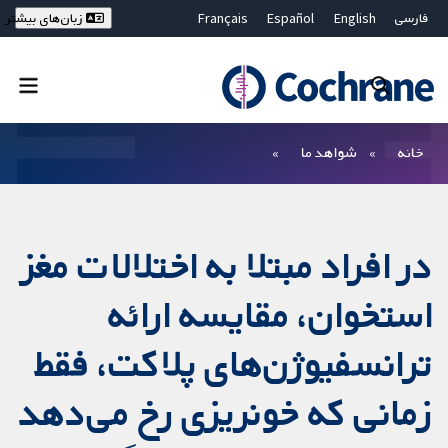
فارسی
English
Español
Français
زبان‌های بیشتر
Deutsch
Hrvatski
Русский
简体中文
繁體中文
ไทย
Bahasa Malaysia
بستن جستجو ✖
فیلترها
خانه
شواهد ما
در افراد مبتلا به اختلالات مغز
استخوان، مقایسه‌ ارائه
ترانسفیوژن‌های پلاکت، فقط
زمانی که خونریزی رخ می‌دهد