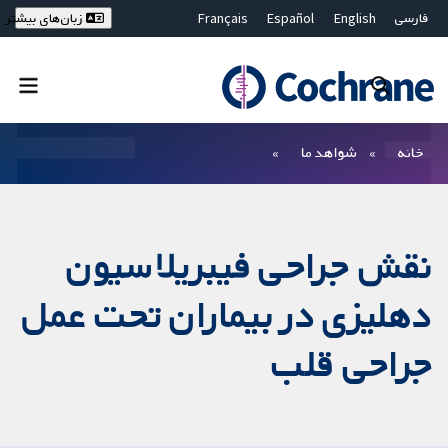
فارسی
English
Español
Français
زبان‌های بیشتر
Deutsch
Hrvatski
Русский
简体中文
繁體中文
ไทย
Bahasa Malaysia
بستن جستجو ✖
فیلترها
خانه
شواهد ما
نقش جراحی فیبریلاسیون
دهلیزی در بیماران تحت عمل
جراحی قلب