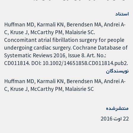
استناد
Huffman MD, Karmali KN, Berendsen MA, Andrei A-
C, Kruse J, McCarthy PM, Malaisrie SC.
Concomitant atrial fibrillation surgery for people
undergoing cardiac surgery. Cochrane Database of
Systematic Reviews 2016, Issue 8. Art. No.:
CD011814. DOI: 10.1002/14651858.CD011814.pub2.
نویسندگان
Huffman MD
Karmali KN
Berendsen MA
Andrei A-
C
Kruse J
McCarthy PM
Malaisrie SC
منتشرشده
22 اوت 2016