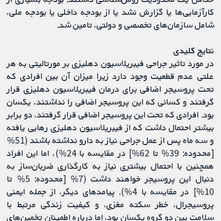
کارآزمایی‌ها یا گزارش نشد یا از بودجه داخلی یا بودجه ملی،
شامل سازمان‌های تخصصی و دولتی، تامین شد.
نتایج کلیدی
در مورد تاثیر جراحی فیبریلاسیون دهلیزی بر مورتالیتی به هر
علتی عدم قطعیت وجود دارد زیرا میزان‌ آن بین افرادی که
تحت پروسیجر اضافی برای درمان فیبریلاسیون دهلیزی قرار
گرفتند و کسانی که این پروسیجر اضافی را نداشتند، یکسان
بود. افرادی که تحت این پروسیجر اضافی قرار گرفتند، دو برابر
بیشتر احتمال داشت که از فیبریلاسیون دهلیزی رهایی یافته
و سه ماه پس از عمل جراحی نیاز به دارو نداشته باشند (51%
[محدوده: 39% تا 62%] در مقایسه با 24%)، اما این افراد
همچنین با احتمال بیشتری نیاز به کارگذاری ضربان‌ساز به
دنبال این پروسیجر خواهند داشت (7% [محدوده: 5% تا
10%] در مقایسه با 4%). پیامدهای دیگر، از جمله ایمنی
پروسیجرال، خطر سکته مغزی، و کیفیت زندگی مرتبط با
سلامت بین دو گروه یکسان بود، اما درباره اطمینان تخمین‌های