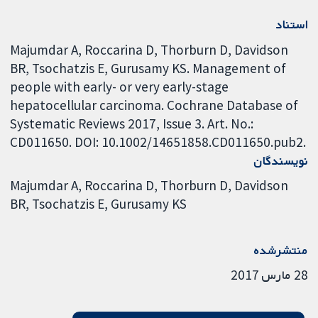
استناد
Majumdar A, Roccarina D, Thorburn D, Davidson
BR, Tsochatzis E, Gurusamy KS. Management of
people with early- or very early-stage
hepatocellular carcinoma. Cochrane Database of
Systematic Reviews 2017, Issue 3. Art. No.:
CD011650. DOI: 10.1002/14651858.CD011650.pub2.
نویسندگان
Majumdar A
Roccarina D
Thorburn D
Davidson
BR
Tsochatzis E
Gurusamy KS
منتشرشده
28 مارس 2017