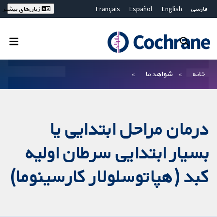
فارسی
English
Español
Français
زبان‌های بیشتر
Deutsch
Hrvatski
Русский
简体中文
繁體中文
ไทย
Bahasa Malaysia
بستن جستجو ✖
فیلترها
خانه
شواهد ما
درمان مراحل ابتدایی یا
بسیار ابتدایی سرطان اولیه
کبد (هپاتوسلولار کارسینوما)