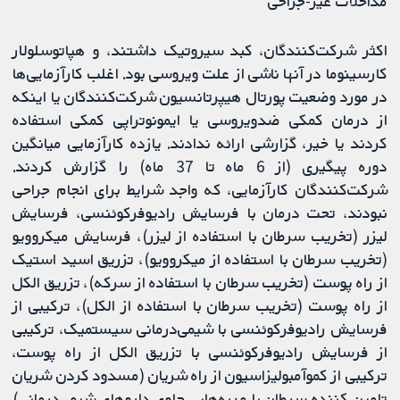
مداخلات غیر-جراحی
اکثر شرکت‌کنندگان، کبد سیروتیک داشتند، و هپاتوسلولار
کارسینوما در آنها ناشی از علت ویروسی بود. اغلب کارآزمایی‌ها
در مورد وضعیت پورتال هیپرتانسیون شرکت‌کنندگان یا اینکه
از درمان کمکی ضدویروسی یا ایمونوتراپی کمکی استفاده
کردند یا خیر، گزارشی ارائه ندادند. یازده کارآزمایی میانگین
دوره پیگیری (از 6 ماه تا 37 ماه) را گزارش کردند.
شرکت‌کنندگان کارآزمایی، که واجد شرایط برای انجام جراحی
نبودند، تحت درمان با فرسایش رادیوفرکوئنسی، فرسایش
لیزر (تخریب سرطان با استفاده از لیزر)، فرسایش میکروویو
(تخریب سرطان با استفاده از میکروویو)، تزریق اسید استیک
از راه پوست (تخریب سرطان با استفاده از سرکه)، تزریق الکل
از راه پوست (تخریب سرطان با استفاده از الکل)، ترکیبی از
فرسایش رادیوفرکوئنسی با شیمی‌درمانی سیستمیک، ترکیبی
از فرسایش رادیوفرکوئنسی با تزریق الکل از راه پوست،
ترکیبی از کموآمبولیزاسیون از راه شریان (مسدود کردن شریان
تامین کننده سرطان با مهره‌هایی حاوی داروهای شیمی‌درمانی)