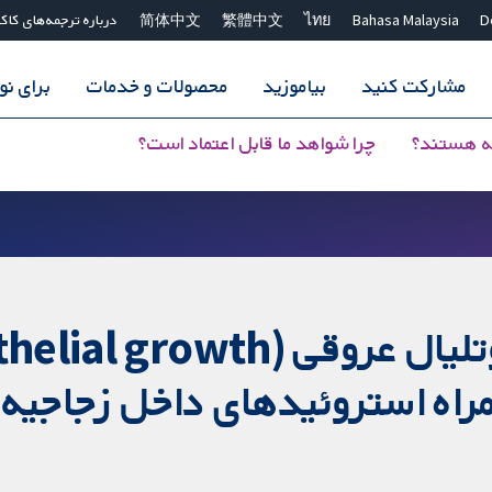
D
Bahasa Malaysia
ไทย
繁體中文
简体中文
درباره ترجمه‌های کاک
مشارکت کنید
بیاموزید
محصولات و خدمات
برای ن
ه هستند؟
چرا شواهد ما قابل اعتماد است؟
عوامل ضد-فاکتور رشد اندوتلیال