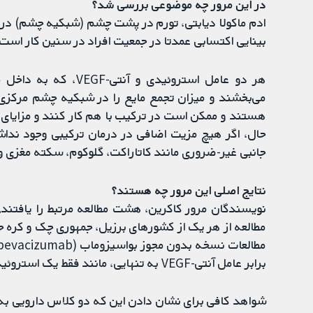
در این مرور چه موضوعی بررسی شد؟
ادم ماکولا دیابتی، تورم در پشت چشم (شبکیه چشم) در ا
بینایی اکتسابی عمدتا در جمعیت افراد در سنین کار است.
هر دو عامل استروئیدی 
می‌بخشند و میزان تجمع مایع را در شبکیه چشم مرکزی
هستند و ممکن است در ترکیب با هم کار کنند و مزایای قا
حال، اگر هیچ مزیت اضافی در درمان ترکیبی وجود ندا
جانبی غیر-ضروری مانند کاتاراکت، گلوکوم، سکته مغزی و 
نتایج اصلی این مرور چه هستند؟
نویسندگان مرور کاکرین، هشت مطالعه مرتبط را یافتند. س
برابر عامل آنتی-VEGF به تنهایی، مانند فقط یک استروئید داخل زجاجیه یا فقط لیزر ماکولا پرداختند.
شواهد کافی برای نشان دادن این که دو کلاس دارویی به ص