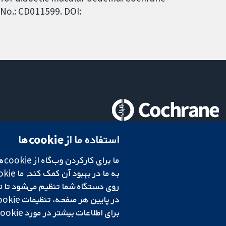
 No.: CD011599. DOI:
تحقیقات قابل اعتماد.
استفاده ما از cookie‌ها
تصمیم‌گیری آگاهانه.
سلامت بهتر.
در پایین هر صفحه، تنظیمات cookie‌ خود را تغییر دهید.
شبکه همکاری کاکرین، یک مؤسسه خیریه (شماره 1045921) و یک شرکت با مسئولیت محدود به‌صورت ضمانت (شماره 03044323) ثبت‌شده در انگلستان و ولز است. شماره ثبت مالیات بر ارزش افزوده: GB 718 2127 49.
برای اطلاعات بیشتر در مورد cookie‌هایی که استفاده می‌کنیم،
شرایط و ضوابط وب‌سایت
|
سلب مسئولیت
|
حریم خصوصی
|
سیاست کوکی‌ها