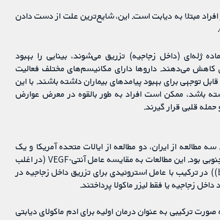
فراد مبتلا به دیابت است. این، شایع‌ترین علت از دست دادن
و آنتی-VEGF، که به داخل ماده ژله‌ای (داخل زجاجیه) تزریق می‌شوند، بینایی را بهبود
 کاهش می‌دهند. داروها دارای مکانیسم‌های مختلف فعالیت
بل توجهی برای بهبود پیامدهای بیماران داشته باشند. با این
شته باشد، ممکن است افراد به طور بالقوه در معرض عوارض
حمله قلبی قرار گیرند.
ه مطالعه از ایران، دو مطالعه از ایالات متحده آمریکا و یک
مطالعه از هر یک از کشورهای برزیل، جمهوری چک و کره جنوبی بود. این مطالعات به مقایسه عامل آنتی-VEGF (در اغلب
مطالعات نسخه بدون مجوز بواسیزوماب (bevacizumab)) در ترکیب با عامل استروئیدی برای تزریق داخل زجاجیه در
ورت ترکیبی به عنوان درمان اولیه برای ادم ماکولای دیابتی