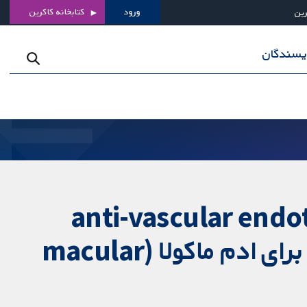
ورود
کتابخانه کاکرین
رین
ویسندگان
 عروقی (anti-vascular endothelial growth
factor; anti-VEGF) به همراه استروئیدهای داخل زجاجیه برای ادم ماکولا (macular