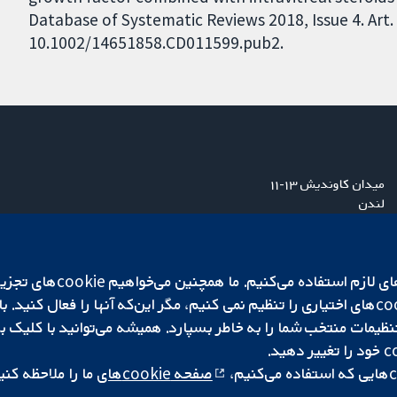
Database of Systematic Reviews 2018, Issue 4. Art.
10.1002/14651858.CD011599.pub2.
میدان کاوندیش ۱۳-۱۱
لندن
W1G 0AN
بریتانیا
ما برای کارکردن وب‌گاه از ie‌
صفحه cookie‌های
ما را ملاحظه کنی
|
تنظیمات کوکی
کپی‌رایت © ۲۰۲۵ همکاری کاکرین