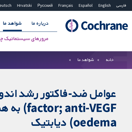
فارسی
English
Español
Français
Русский
Hrvatski
eutsch
درباره ما
شواهد ما
مرورهای سیستماتیک چ
بستن جستجو ✖
فیلترها
خانه
شواهد ما
oedema) دیابتیک