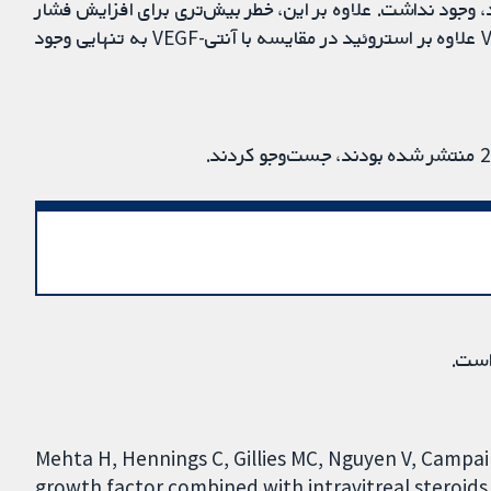
، وجود نداشت. علاوه بر این، خطر بیش‌تری برای افزایش فشار
داخل چشم ‌و کاتاراکت در افراد دریافت کننده آنتی-VEGF علاوه بر استروئید در مقایسه با آنتی-VEGF به تنهایی وجود
است.
Mehta H, Hennings C, Gillies MC, Nguyen V, Campain 
growth factor combined with intravitreal steroid