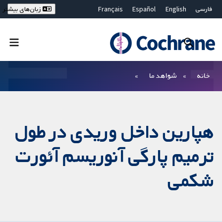
فارسی
English
Español
Français
زبان‌های بیشتر
Deutsch
Hrvatski
Русский
简体中文
繁體中文
ไทย
Bahasa Malaysia
بستن جستجو ✖
فیلترها
خانه
شواهد ما
هپارین داخل وریدی در طول
ترمیم پارگی آنوریسم آئورت
شکمی