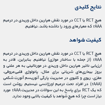
نتایج کلیدی
هیچ RCT یا CCT در مورد نقش هپارین داخل وریدی در ترمیم
rAAA که معیارهای ورود را داشته باشد، نیافتیم.
کیفیت شواهد
هیچ RCT یا CCT در مورد نقش هپارین داخل وریدی در ترمیم
rAAA (از جمله با ساختار موازی) نیافتیم. بنابراین، قادر به
ارزیابی تاثیر هپارین داخل وریدی در مورتالیتی به هر علتی و
بروز بیماری‌های شریانی برای مثال، پاتولوژی قلبی‌عروقی،
مغزی، ریوی و کلیوی در مدیریت پارگی آنوریسم آئورت شکمی
(rAAA) در افراد تحت ترمیم اورژانسی نیستیم. روشن است
که یک RCT برای پاسخ به این سوالات در مدیریت rAAA مورد
نیاز است چرا که هیچ شواهد با کیفیت بالایی وجود ندارد.