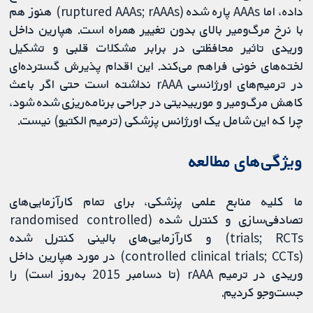
داده، اما AAAs پاره شده (ruptured AAAs; rAAAs) هنوز هم
با نرخ مرگ‌و‌میر بالای بدون تغییر همراه است. هپارین داخل
وریدی تاثیر محافظتی در برابر مشکلات قلبی و تشکیل
لخته‌های خونی فراهم می‌کند. این اقدام پذیرش گسترده‌ای
در ترمیم‌های اورژانسی rAAA نداشته است حتی اگر باعث
کاهش مرگ‌ومیر و موربیدیتی در جراحی برنامه‌ریزی شده شود،
چرا که این شامل یک اورژانس پزشکی (ترمیم الکتیو) نیست.
ویژگی‌های مطالعه
ما کلیه منابع علمی پزشکی، برای تمام کارآزمایی‌های
تصادفی‌سازی و کنترل شده (randomised controlled
trials; RCTs) و کارآزمایی‌های بالینی کنترل شده
(controlled clinical trials; CCTs) در مورد هپارین داخل
وریدی در ترمیم rAAA (تا دسامبر 2015 به‌روز است) را
جست‌وجو کردیم.