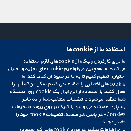
استفاده ما از cookie‌ها
میدان کاوندیش
تماس با ما
۱۳-۱۱
اخبار
ما برای کارکردن وب‌گاه از cookie‌های لازم استفاده
تحقیقات قابل
لندن
دفتر رسانه‌ای
اعتماد.
W1G 0AN
درباره ما
می‌کنیم. ما همچنین می‌خواهیم cookie‌های تجزیه و تحلیل
تصمیم‌گیری آگاهانه.
بریتانیا
فرصت‌های
اختیاری تنظیم کنیم تا به ما در بهبود آن کمک کند. ما
سلامت بهتر.
شغلی
cookie‌های اختیاری را تنظیم نمی کنیم، مگر این‌که آنها را
Cochrane
فعال کنید. با استفاده از این ابزار یک cookie‌ روی دستگاه
Library
شما تنظیم می‌شود تا تنظیمات منتخب شما را به خاطر
بسپارد. همیشه می‌توانید با کلیک بر روی پیوند «تنظیمات
Cookies» در پایین هر صفحه، تنظیمات cookie‌ خود را
شبکه همکاری کاکرین، یک مؤسسه خیریه (شماره 1045921) و یک شرکت با
تغییر دهید.
مسئولیت محدود به‌صورت ضمانت (شماره 03044323) ثبت‌شده در انگلستان
و ولز است. شماره ثبت مالیات بر ارزش افزوده: GB 718 2127 49.
برای اطلاعات بیشتر در مورد cookie‌هایی که استفاده