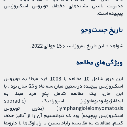
مدیریت بالینی نشانه‌‌های مختلف توبروس اسکلروزیس
پیچیده است.
تاریخ جست‌وجو
شواهد تا این تاریخ به‌روز است: 15 جولای 2022.
ویژگی‌های مطالعه
این مرور شامل 10 مطالعه با 1008 فرد مبتلا به توبروس
اسکلروزیس پیچیده در سنین میان سه ماه و 65 سال بود . با
این حال، یک مطالعه شامل پنج فرد مبتلا به
لیمفانژیولیومیوماتوزیز اسپورادیک (sporadic
lymphangioleiomyomatosis) (بدون توبروس
اسکلروزیس پیچیده) بود که نتوانستیم آن را از آنالیز حذف
کنیم. مطالعات به مقایسه راپامایسین یا راپالوگ‌ها با دارونما