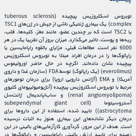
توبروس اسکلروزیس پیچیده (tuberous sclerosis
complex) یک بیماری ژنتیکی ناشی از جهش در ژن‌‌های TSC1
یا TSC2 است که بر چندین عضو، مانند مغز، کلیه‌‌ها، قلب،
ریه‌‌ها و پوست، تاثیر می‌‌گذارد. میزان بروز آن تقریبا یک در هر
6000 نفر است. مطالعات قبلی، مزایای بالقوه راپامایسین یا
راپالوگ‌ها را در درمان افراد مبتلا به توبروس اسکلروزیس
پیچیده نشان داده‌‌اند. اگرچه در حال حاضر اورولیموس
(everolimus) (یک راپالوگ) توسط FDA (سازمان غذا و داروی
آمریکا) و EMA (آژانس دارویی اروپا) برای درمان تومورهای
مرتبط با توبروس اسکلروزیس پیچیده (آنژیومیولیپومای کلیوی
(renal angiomyolipoma) و ساب‌اپاندیمال ژانت‌سل
آستروسیتوما (subependymal giant cell
astrocytoma)) تایید شده، استفاده از این داروها برای
درمان دیگر نشانه‌های این بیماری هنوز به اثبات نرسیده
است. هدف از این مرور، گرد‌‌آوری کارآزمایی‌‌های بالینی در این
زمینه برای تایید ارزش بالینی راپامایسین و راپالوگ‌ها در