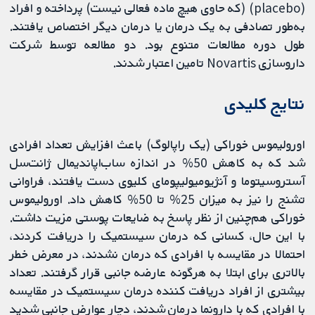
(placebo) (که حاوی هیچ ماده فعالی نیست) پرداخته و افراد
به‌طور تصادفی به یک درمان یا درمان دیگر اختصاص یافتند.
طول دوره مطالعات متنوع بود. دو مطالعه توسط شرکت
داروسازی Novartis تامین اعتبار شدند.
‌نتایج کلیدی
اورولیموس خوراکی (یک راپالوگ) باعث افزایش تعداد افرادی
شد که به کاهش 50% در اندازه ساب‌اپاندیمال ژانت‌سل
آستروسیتوما و آنژیومیولیپومای کلیوی دست یافتند، فراوانی
تشنج را نیز به میزان 25% تا 50% کاهش داد. اورولیموس
خوراکی هم‌چنین از نظر پاسخ به ضایعات پوستی مزیت داشت.
با این حال، کسانی که درمان سیستمیک را دریافت کردند،
احتمالا در مقایسه با افرادی که درمان نشدند، در معرض خطر
بالاتری برای ابتلا به هرگونه عارضه جانبی قرار گرفتند. تعداد
بیشتری از افراد دریافت کننده درمان سیستمیک در مقایسه
با افرادی که با دارونما درمان شدند، دچار عوارض جانبی شدید