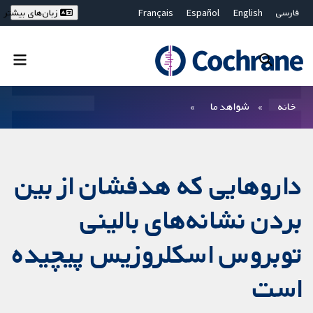
فارسی
English
Español
Français
زبان‌های بیشتر
Deutsch
Hrvatski
Русский
简体中文
繁體中文
ไทย
Bahasa Malaysia
بستن جستجو ✖
فیلترها
خانه
شواهد ما
داروهایی که هدفشان از بین
بردن نشانه‌های بالینی
توبروس اسکلروزیس پیچیده
است