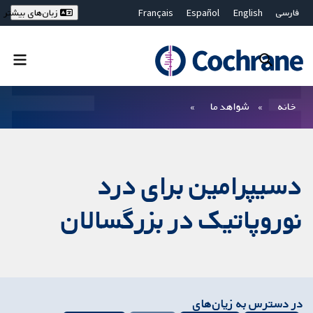
فارسی
English
Español
Français
زبان‌های بیشتر
Deutsch
Hrvatski
Русский
简体中文
繁體中文
ไทย
Bahasa Malaysia
بستن جستجو ✖
فیلترها
خانه
شواهد ما
دسیپرامین برای درد
نوروپاتیک در بزرگسالان
در دسترس به زیان‌های