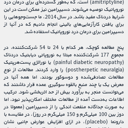
(amitriptyline) است، که به‌طور گسترده‌ای برای درمان درد
نوروپاتیک توصیه می‌شوند. دسیپرامین نیز ممکن است در این
شرایط دردناک مفید باشد. در سال 2014، ما جست‌وجوهایی را
برای یافتن کارآزمایی‌های بالینی انجام دادیم که در آنها از
دسیپرامین برای درمان درد نوروپاتیک استفاده شد.
پنج مطالعه کوچک، هر کدام با 24 تا 54 شرکت‌کننده، در
مجموع 177 شرکت‌کننده مبتلا به نوروپاتی دیابتیک دردناک
(painful diabetic neuropathy) یا نورالژی پست‌هرپتیک
(postherpetic neuralgia) را وارد کردند. مطالعات از نوع
مطالعات تصادفی‌شده و دوسوکور بودند، اما همه آنها در
معرض یک یا چند منبع بالقوه سوگیری عمده قرار داشتند که
می‌توانست منجر به برآورد بیش از حد اثربخشی شود. ترکیب
اطلاعات به‌دست آمده از مطالعات مختلف امکان‌پذیر نبود، اما
به صورت جداگانه منفعت اندکی را از دسیپرامین (معمولا در
دوز بین 100 میلی‌گرم و 150 میلی‌گرم در روز)، در مقایسه با
دارونما (placebo)، در ازای افزایش عوارض جانبی نشان