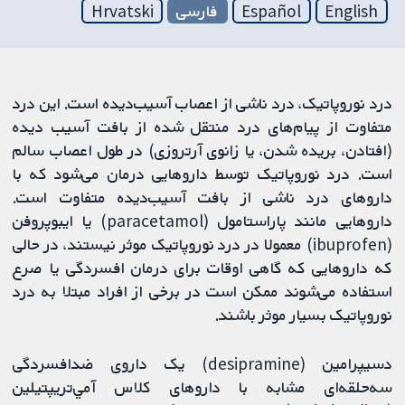
English
Español
فارسی
Hrvatski
درد نوروپاتیک، درد ناشی از اعصاب آسیب‌دیده است. این درد
متفاوت از پیام‌های درد منتقل شده از بافت آسیب دیده
(افتادن، بریده شدن، یا زانوی آرتروزی) در طول اعصاب سالم
است. درد نوروپاتیک توسط داروهایی درمان می‌شود که با
داروهای درد ناشی از بافت آسیب‌دیده متفاوت است.
داروهایی مانند پاراستامول (paracetamol) یا ایبوپروفن
(ibuprofen) معمولا در درد نوروپاتیک موثر نیستند، در حالی
که داروهایی که گاهی اوقات برای درمان افسردگی یا صرع
استفاده می‌شوند ممکن است در برخی از افراد مبتلا به درد
نوروپاتیک بسیار موثر باشند.
دسیپرامین (desipramine) یک داروی ضدافسردگی
سه‌حلقه‌ای مشابه با داروهای کلاس آمي‌تريپتيلين