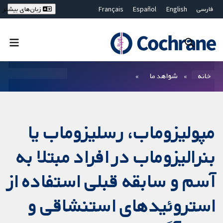
فارسی
English
Español
Français
زبان‌های بیشتر
Deutsch
Hrvatski
Русский
简体中文
繁體中文
ไทย
Bahasa Malaysia
بستن جستجو ✖
فیلترها
خانه
شواهد ما
مپولیزوماب، رسلیزوماب یا
بنرالیزوماب در افراد مبتلا به
آسم و سابقه قبلی استفاده از
استروئیدهای استنشاقی و