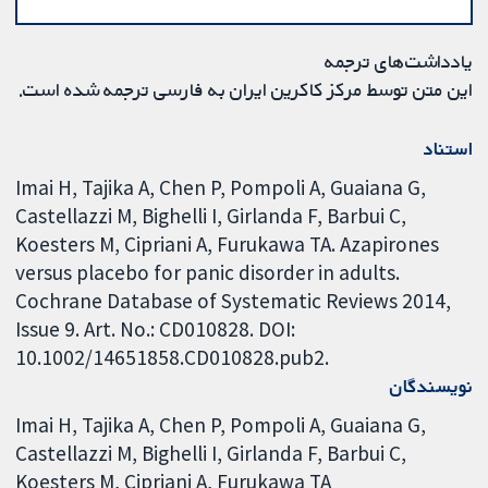
یادداشت‌های ترجمه
این متن توسط مرکز کاکرین ایران به فارسی ترجمه شده است.
استناد
Imai H, Tajika A, Chen P, Pompoli A, Guaiana G,
Castellazzi M, Bighelli I, Girlanda F, Barbui C,
Koesters M, Cipriani A, Furukawa TA. Azapirones
versus placebo for panic disorder in adults.
Cochrane Database of Systematic Reviews 2014,
Issue 9. Art. No.: CD010828. DOI:
10.1002/14651858.CD010828.pub2.
نویسندگان
Imai H
Tajika A
Chen P
Pompoli A
Guaiana G
Castellazzi M
Bighelli I
Girlanda F
Barbui C
Koesters M
Cipriani A
Furukawa TA