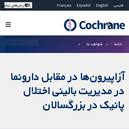
فارسی
English
Español
Français
زبان‌های بیشتر
Deutsch
Hrvatski
Русский
简体中文
繁體中文
ไทย
Bahasa Malaysia
بستن جستجو ✖
فیلترها
خانه
شواهد ما
آزاپیرون‌ها در مقابل دارونما
در مدیریت بالینی اختلال
پانیک در بزرگسالان