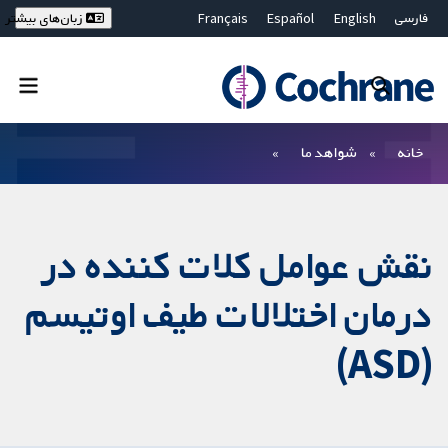
فارسی
English
Español
Français
زبان‌های بیشتر
Deutsch
Hrvatski
Русский
简体中文
繁體中文
ไทย
Bahasa Malaysia
بستن جستجو ✖
فیلترها
خانه
شواهد ما
نقش عوامل کلات کننده در
درمان اختلالات طیف اوتیسم
(ASD)