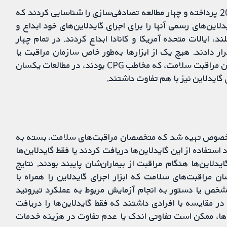
محققان کاکرین، به جست‌وجوی متون علمی تا فوریه 2016 پرداخته و چهار مطالعه تصادفی‌سازی را شناسایی کردند که
دلاین‌های رسمی آنها را برای اجرای گایدلاین‌های خود ابداع و
د، ایالات متحده آمریکا و کانادا ابداع کردند. در تمام چهار
 دادند. هیچ یک از ابزارها به‌طور خاص سازمان مراقبت یا
بیمار را هدف قرار ندادند. شرایط بالینی، و رفتار متخصصان مراقبت سلامت، که مخاطب CPG بودند، در مطالعات یکسان
ی گایدلاین نیز با هم تفاوت داشتند.
ین خصوص تهیه شد که متخصصان مراقبت‌های سلامت، بسته به
د استفاده از این گایدلاین‌ها دریافت کردند یا فقط گایدلاین‌ها
لاین‌ها هنگام مراقبت از بیماران‌شان پایبند بودند. نتایج
مراقبت‌های سلامت که ابزار اجرای گایدلاین را همراه با
مشخص یا دستور به انجام آزمایش مربوط به عملکرد تیروئید
در مقایسه با افرادی داشتند که فقط گایدلاین‌ها را دریافت
ین‌ها، ممکن است تفاوتی اندک یا عدم تفاوت در هزینه خدمات