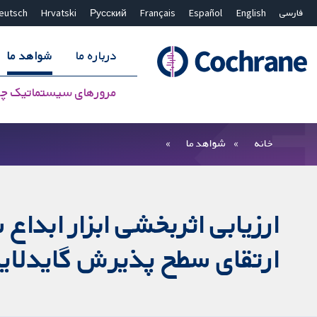
فارسی
English
Español
Français
Русский
Hrvatski
eutsch
درباره ما
شواهد ما
مرورهای سیستماتیک چ
بستن جستجو ✖
فیلترها
خانه
شواهد ما
ارزیابی اثربخشی ابزار ابدا
ارتقای سطح پذیرش گایدلای